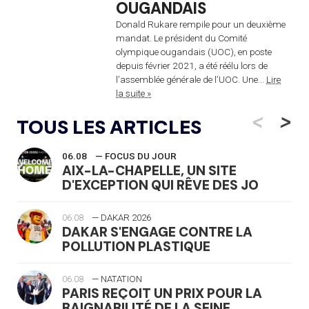
OUGANDAIS
Donald Rukare rempile pour un deuxième
mandat. Le président du Comité
olympique ougandais (UOC), en poste
depuis février 2021, a été réélu lors de
l’assemblée générale de l’UOC. Une...
Lire
la suite »
<
>
TOUS LES ARTICLES
06.08
— FOCUS DU JOUR
AIX-LA-CHAPELLE, UN SITE
D'EXCEPTION QUI RÊVE DES JO
06.08
— DAKAR 2026
DAKAR S'ENGAGE CONTRE LA
POLLUTION PLASTIQUE
06.08
— NATATION
PARIS REÇOIT UN PRIX POUR LA
BAIGNABILITÉ DE LA SEINE