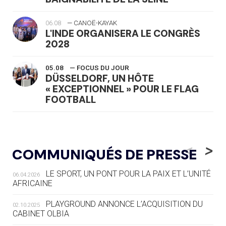
06.08
— CANOË-KAYAK
L'INDE ORGANISERA LE CONGRÈS
2028
05.08
— FOCUS DU JOUR
DÜSSELDORF, UN HÔTE
« EXCEPTIONNEL » POUR LE FLAG
FOOTBALL
05.08
— LUGE
LE RÊVE DE VOIR LA LUGE ALPINE
<
>
COMMUNIQUÉS DE PRESSE
AUX JO « N'EST PAS FINI »
LE SPORT, UN PONT POUR LA PAIX ET L’UNITÉ
06.04.2026
05.08
— TIR À L'ARC
AFRICAINE
DES MONDIAUX À BRISBANE SUR LA
ROUTE DES JO 2032
PLAYGROUND ANNONCE L’ACQUISITION DU
02.10.2025
CABINET OLBIA
05.08
— ALPES FRANÇAISES 2030