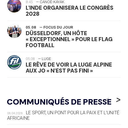
8:45
— CANOË-KAYAK
L'INDE ORGANISERA LE CONGRÈS
2028
05.08
— FOCUS DU JOUR
DÜSSELDORF, UN HÔTE
« EXCEPTIONNEL » POUR LE FLAG
FOOTBALL
05.08
— LUGE
LE RÊVE DE VOIR LA LUGE ALPINE
AUX JO « N'EST PAS FINI »
05.08
— TIR À L'ARC
DES MONDIAUX À BRISBANE SUR LA
<
>
COMMUNIQUÉS DE PRESSE
ROUTE DES JO 2032
LE SPORT, UN PONT POUR LA PAIX ET L’UNITÉ
06.04.2026
05.08
— ALPES FRANÇAISES 2030
AFRICAINE
LE VILLAGE OLYMPIQUE DES ARAVIS
SE DESSINE