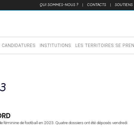
QUI SOMMES-NOUS ?
|
CONTACTS
|
SOUTIENS
CANDIDATURES
INSTITUTIONS
LES TERRITOIRES SE PRE
3
ORD
 féminine de football en 2023. Quatre dossiers ont été déposés vendredi