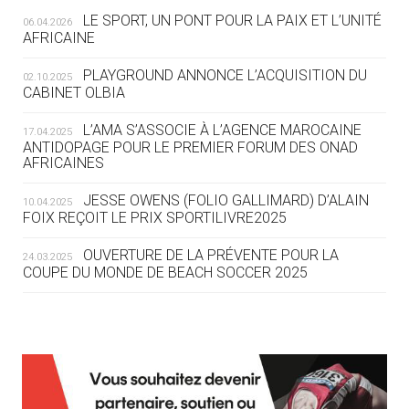
LE SPORT, UN PONT POUR LA PAIX ET L’UNITÉ
06.04.2026
05.08
— TIR À L'ARC
AFRICAINE
DES MONDIAUX À BRISBANE SUR LA
ROUTE DES JO 2032
PLAYGROUND ANNONCE L’ACQUISITION DU
02.10.2025
CABINET OLBIA
05.08
— ALPES FRANÇAISES 2030
LE VILLAGE OLYMPIQUE DES ARAVIS
L’AMA S’ASSOCIE À L’AGENCE MAROCAINE
17.04.2025
SE DESSINE
ANTIDOPAGE POUR LE PREMIER FORUM DES ONAD
AFRICAINES
04.08
— FOCUS DU JOUR
JESSE OWENS (FOLIO GALLIMARD) D’ALAIN
10.04.2025
LE COJOP A TROUVÉ SON VILLAGE
FOIX REÇOIT LE PRIX SPORTILIVRE2025
OLYMPIQUE LYONNAIS
OUVERTURE DE LA PRÉVENTE POUR LA
24.03.2025
COUPE DU MONDE DE BEACH SOCCER 2025
04.08
— ALLEMAGNE
« L'ALLEMAGNE PEUT DÉMONTRER
COMMENT ORGANISER DES JO
RESPONSABLES »
L’AMA FÉLICITE RICHARD POUND ET VALÉRIE
24.03.2025
FOURNEYRON, RÉCOMPENSÉS DE L’ORDRE OLYMPIQUE
L’AMA RECHERCHE DES HÔTES POUR LES
13.03.2025
04.08
— ESCRIME
RÉUNIONS DU CONSEIL DE FONDATION ET DU COMITÉ
LA FIE LANCE LES GRANDES