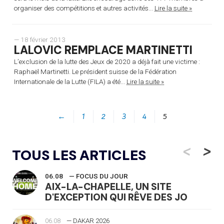
organiser des compétitions et autres activités...
Lire la suite »
— 18 février 2013
LALOVIC REMPLACE MARTINETTI
L’exclusion de la lutte des Jeux de 2020 a déjà fait une victime :
Raphaël Martinetti. Le président suisse de la Fédération
Internationale de la Lutte (FILA) a été...
Lire la suite »
←
1
2
3
4
5
<
>
TOUS LES ARTICLES
06.08
— FOCUS DU JOUR
AIX-LA-CHAPELLE, UN SITE
D'EXCEPTION QUI RÊVE DES JO
06.08
— DAKAR 2026