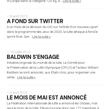
d’Europe dans la catégorie 120 kg, a...
Lire la suite »
— 8 août 2013
A FOND SUR TWITTER
A un mois de la décision du CIO sur l’entrée d’un nouveau sport
dans le programme des Jeux de 2020, la lutte attaque à fond le
sprint final. Son...
Lire la suite »
— 15 juillet 2013
BALDWIN S’ENGAGE
Initiative originale du monde de la lutte. Le Comité pour
la Préservation de la Lutte Olympique (CPLO) et l’acteur William
Baldwin se sont associés, aux Etats-Unis, pour organiser une
vente...
Lire la suite »
— 5 avril 2013
LE MOIS DE MAI EST ANNONCÉ
La Fédération internationale de lutte a annoncé les choses, mai
sera le mois de la lutte. Elle encourage donc ses 177 membres à