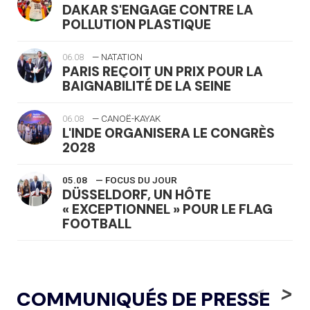
DAKAR S'ENGAGE CONTRE LA
POLLUTION PLASTIQUE
06.08
— NATATION
PARIS REÇOIT UN PRIX POUR LA
BAIGNABILITÉ DE LA SEINE
06.08
— CANOË-KAYAK
L'INDE ORGANISERA LE CONGRÈS
2028
05.08
— FOCUS DU JOUR
DÜSSELDORF, UN HÔTE
« EXCEPTIONNEL » POUR LE FLAG
FOOTBALL
05.08
— LUGE
LE RÊVE DE VOIR LA LUGE ALPINE
<
>
COMMUNIQUÉS DE PRESSE
AUX JO « N'EST PAS FINI »