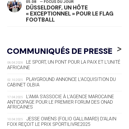
05.08
— FOCUS DU JOUR
DÜSSELDORF, UN HÔTE
« EXCEPTIONNEL » POUR LE FLAG
FOOTBALL
05.08
— LUGE
LE RÊVE DE VOIR LA LUGE ALPINE
<
>
COMMUNIQUÉS DE PRESSE
AUX JO « N'EST PAS FINI »
LE SPORT, UN PONT POUR LA PAIX ET L’UNITÉ
06.04.2026
05.08
— TIR À L'ARC
AFRICAINE
DES MONDIAUX À BRISBANE SUR LA
ROUTE DES JO 2032
PLAYGROUND ANNONCE L’ACQUISITION DU
02.10.2025
CABINET OLBIA
05.08
— ALPES FRANÇAISES 2030
LE VILLAGE OLYMPIQUE DES ARAVIS
L’AMA S’ASSOCIE À L’AGENCE MAROCAINE
17.04.2025
SE DESSINE
ANTIDOPAGE POUR LE PREMIER FORUM DES ONAD
AFRICAINES
04.08
— FOCUS DU JOUR
JESSE OWENS (FOLIO GALLIMARD) D’ALAIN
10.04.2025
LE COJOP A TROUVÉ SON VILLAGE
FOIX REÇOIT LE PRIX SPORTILIVRE2025
OLYMPIQUE LYONNAIS