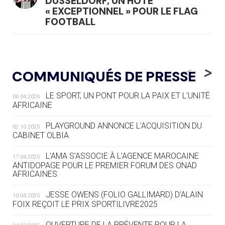
DÜSSELDORF, UN HÔTE
« EXCEPTIONNEL » POUR LE FLAG
FOOTBALL
05.08
— LUGE
LE RÊVE DE VOIR LA LUGE ALPINE
<
>
COMMUNIQUÉS DE PRESSE
AUX JO « N'EST PAS FINI »
LE SPORT, UN PONT POUR LA PAIX ET L’UNITÉ
06.04.2026
05.08
— TIR À L'ARC
AFRICAINE
DES MONDIAUX À BRISBANE SUR LA
ROUTE DES JO 2032
PLAYGROUND ANNONCE L’ACQUISITION DU
02.10.2025
CABINET OLBIA
05.08
— ALPES FRANÇAISES 2030
LE VILLAGE OLYMPIQUE DES ARAVIS
L’AMA S’ASSOCIE À L’AGENCE MAROCAINE
17.04.2025
SE DESSINE
ANTIDOPAGE POUR LE PREMIER FORUM DES ONAD
AFRICAINES
04.08
— FOCUS DU JOUR
JESSE OWENS (FOLIO GALLIMARD) D’ALAIN
10.04.2025
LE COJOP A TROUVÉ SON VILLAGE
FOIX REÇOIT LE PRIX SPORTILIVRE2025
OLYMPIQUE LYONNAIS
OUVERTURE DE LA PRÉVENTE POUR LA