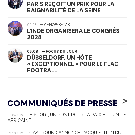
PARIS REÇOIT UN PRIX POUR LA
BAIGNABILITÉ DE LA SEINE
06.08
— CANOË-KAYAK
L'INDE ORGANISERA LE CONGRÈS
2028
05.08
— FOCUS DU JOUR
DÜSSELDORF, UN HÔTE
« EXCEPTIONNEL » POUR LE FLAG
FOOTBALL
05.08
— LUGE
LE RÊVE DE VOIR LA LUGE ALPINE
<
>
COMMUNIQUÉS DE PRESSE
AUX JO « N'EST PAS FINI »
LE SPORT, UN PONT POUR LA PAIX ET L’UNITÉ
06.04.2026
05.08
— TIR À L'ARC
AFRICAINE
DES MONDIAUX À BRISBANE SUR LA
ROUTE DES JO 2032
PLAYGROUND ANNONCE L’ACQUISITION DU
02.10.2025