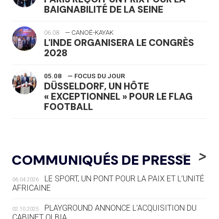
BAIGNABILITÉ DE LA SEINE
06.08
— CANOË-KAYAK
L'INDE ORGANISERA LE CONGRÈS
2028
05.08
— FOCUS DU JOUR
DÜSSELDORF, UN HÔTE
« EXCEPTIONNEL » POUR LE FLAG
FOOTBALL
05.08
— LUGE
LE RÊVE DE VOIR LA LUGE ALPINE
<
>
COMMUNIQUÉS DE PRESSE
AUX JO « N'EST PAS FINI »
LE SPORT, UN PONT POUR LA PAIX ET L’UNITÉ
06.04.2026
05.08
— TIR À L'ARC
AFRICAINE
DES MONDIAUX À BRISBANE SUR LA
ROUTE DES JO 2032
PLAYGROUND ANNONCE L’ACQUISITION DU
02.10.2025
CABINET OLBIA