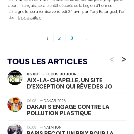
sportif français, sera bientôt décorée de la Légion d’honneur.
L’insigne lui sera remise vendredi 24 avril par Tony Estanguet, l’un
des...
Lire la suite »
1
2
3
→
<
>
TOUS LES ARTICLES
06.08
— FOCUS DU JOUR
AIX-LA-CHAPELLE, UN SITE
D'EXCEPTION QUI RÊVE DES JO
06.08
— DAKAR 2026
DAKAR S'ENGAGE CONTRE LA
POLLUTION PLASTIQUE
06.08
— NATATION
PARIS REÇOIT UN PRIX POUR LA