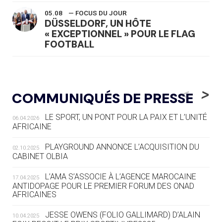
05.08
— FOCUS DU JOUR
DÜSSELDORF, UN HÔTE
« EXCEPTIONNEL » POUR LE FLAG
FOOTBALL
05.08
— LUGE
LE RÊVE DE VOIR LA LUGE ALPINE
<
>
COMMUNIQUÉS DE PRESSE
AUX JO « N'EST PAS FINI »
LE SPORT, UN PONT POUR LA PAIX ET L’UNITÉ
06.04.2026
05.08
— TIR À L'ARC
AFRICAINE
DES MONDIAUX À BRISBANE SUR LA
ROUTE DES JO 2032
PLAYGROUND ANNONCE L’ACQUISITION DU
02.10.2025
CABINET OLBIA
05.08
— ALPES FRANÇAISES 2030
LE VILLAGE OLYMPIQUE DES ARAVIS
L’AMA S’ASSOCIE À L’AGENCE MAROCAINE
17.04.2025
SE DESSINE
ANTIDOPAGE POUR LE PREMIER FORUM DES ONAD
AFRICAINES
04.08
— FOCUS DU JOUR
JESSE OWENS (FOLIO GALLIMARD) D’ALAIN
10.04.2025
LE COJOP A TROUVÉ SON VILLAGE