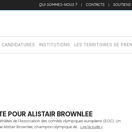
QUI SOMMES-NOUS ?
|
CONTACTS
|
SOUTIENS
CANDIDATURES
INSTITUTIONS
LES TERRITOIRES SE PRE
E POUR ALISTAIR BROWNLEE
hlètes de l’Association des comités olympiques européens (EOC). Un
ique Alistair Brownlee, champion olympique de...
Lire la suite »