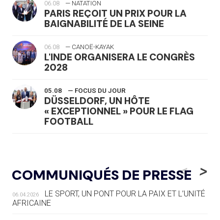
06.08
— NATATION
PARIS REÇOIT UN PRIX POUR LA
BAIGNABILITÉ DE LA SEINE
06.08
— CANOË-KAYAK
L'INDE ORGANISERA LE CONGRÈS
2028
05.08
— FOCUS DU JOUR
DÜSSELDORF, UN HÔTE
« EXCEPTIONNEL » POUR LE FLAG
FOOTBALL
05.08
— LUGE
LE RÊVE DE VOIR LA LUGE ALPINE
<
>
COMMUNIQUÉS DE PRESSE
AUX JO « N'EST PAS FINI »
LE SPORT, UN PONT POUR LA PAIX ET L’UNITÉ
06.04.2026
05.08
— TIR À L'ARC
AFRICAINE
DES MONDIAUX À BRISBANE SUR LA
ROUTE DES JO 2032