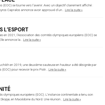
(EOC) se tourne vers l’avenir. Avec un objectif clairement affiché :
Spyros Capralos annonce avoir approuvé d’un...
Lire la suite »
S L’ESPORT
ncées en 2021, l’Association des comités olympiques européens (EOC) se
Elle annonce la...
Lire la suite »
uchikh en 2019, une deuxième sauteuse en hauteur a été désignée par
(EOC) pour recevoir le prix Piotr...
Lire la suite »
NITÉ
ités olympiques européens (EOC). L’instance continentale a tenu son
 Skopje, en Macédoine du Nord. Une réunion...
Lire la suite »