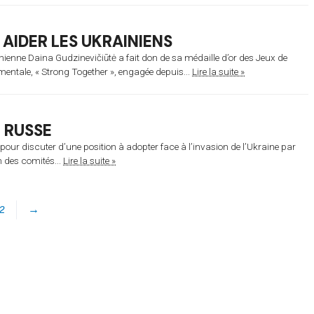
 AIDER LES UKRAINIENS
ienne Daina Gudzinevičiūtė a fait don de sa médaille d’or des Jeux de
ntale, « Strong Together », engagée depuis...
Lire la suite »
 RUSSE
our discuter d’une position à adopter face à l’invasion de l’Ukraine par
n des comités...
Lire la suite »
2
→