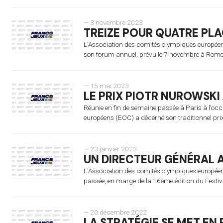
— 3 novembre 2023
TREIZE POUR QUATRE PL
L’Association des comités olympiques européen
son forum annuel, prévu le 7 novembre à Rome (It
— 15 mai 2023
LE PRIX PIOTR NUROWSK
Réunie en fin de semaine passée à Paris à l’oc
européens (EOC) a décerné son traditionnel prix
— 23 janvier 2023
UN DIRECTEUR GÉNÉRAL 
L’Association des comités olympiques européens
passée, en marge de la 16ème édition du Festiva
— 20 décembre 2022
LA STRATÉGIE SE MET EN