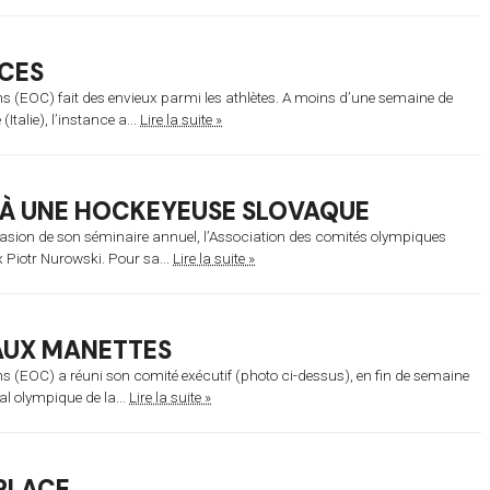
ACES
s (EOC) fait des envieux parmi les athlètes. A moins d’une semaine de
alie), l’instance a...
Lire la suite »
I À UNE HOCKEYEUSE SLOVAQUE
casion de son séminaire annuel, l’Association des comités olympiques
 Piotr Nurowski. Pour sa...
Lire la suite »
AUX MANETTES
 (EOC) a réuni son comité exécutif (photo ci-dessus), en fin de semaine
l olympique de la...
Lire la suite »
 PLACE