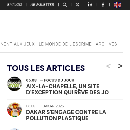
|
EMPLOIS
|
NEWSLETTER
|
|
|
|
|
NNENT AUX JEUX
LE MONDE DE L’ESCRIME
ARCHIVES
<
>
TOUS LES ARTICLES
06.08
— FOCUS DU JOUR
AIX-LA-CHAPELLE, UN SITE
D'EXCEPTION QUI RÊVE DES JO
06.08
— DAKAR 2026
DAKAR S'ENGAGE CONTRE LA
POLLUTION PLASTIQUE