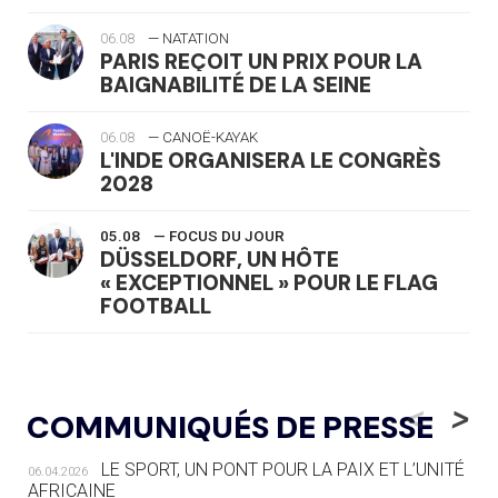
06.08
— NATATION
PARIS REÇOIT UN PRIX POUR LA
BAIGNABILITÉ DE LA SEINE
06.08
— CANOË-KAYAK
L'INDE ORGANISERA LE CONGRÈS
2028
05.08
— FOCUS DU JOUR
DÜSSELDORF, UN HÔTE
« EXCEPTIONNEL » POUR LE FLAG
FOOTBALL
05.08
— LUGE
LE RÊVE DE VOIR LA LUGE ALPINE
<
>
COMMUNIQUÉS DE PRESSE
AUX JO « N'EST PAS FINI »
LE SPORT, UN PONT POUR LA PAIX ET L’UNITÉ
06.04.2026
05.08
— TIR À L'ARC
AFRICAINE