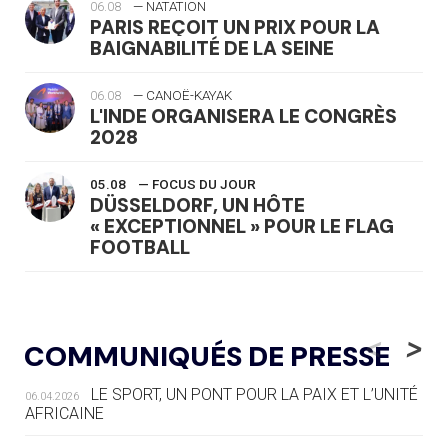
06.08
— NATATION
PARIS REÇOIT UN PRIX POUR LA
BAIGNABILITÉ DE LA SEINE
06.08
— CANOË-KAYAK
L'INDE ORGANISERA LE CONGRÈS
2028
05.08
— FOCUS DU JOUR
DÜSSELDORF, UN HÔTE
« EXCEPTIONNEL » POUR LE FLAG
FOOTBALL
05.08
— LUGE
LE RÊVE DE VOIR LA LUGE ALPINE
<
>
COMMUNIQUÉS DE PRESSE
AUX JO « N'EST PAS FINI »
LE SPORT, UN PONT POUR LA PAIX ET L’UNITÉ
06.04.2026
05.08
— TIR À L'ARC
AFRICAINE
DES MONDIAUX À BRISBANE SUR LA
ROUTE DES JO 2032