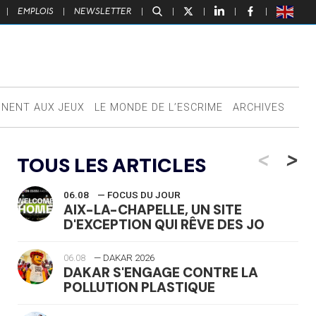
|
EMPLOIS
|
NEWSLETTER
|
|
|
|
|
NNENT AUX JEUX
LE MONDE DE L’ESCRIME
ARCHIVES
<
>
TOUS LES ARTICLES
06.08
— FOCUS DU JOUR
AIX-LA-CHAPELLE, UN SITE
D'EXCEPTION QUI RÊVE DES JO
06.08
— DAKAR 2026
DAKAR S'ENGAGE CONTRE LA
POLLUTION PLASTIQUE