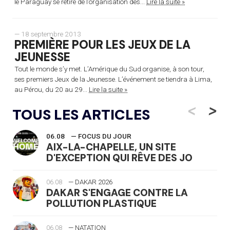
le Paraguay se retire de l’organisation des...
Lire la suite »
— 18 septembre 2013
PREMIÈRE POUR LES JEUX DE LA
JEUNESSE
Tout le monde s’y met. L’Amérique du Sud organise, à son tour,
ses premiers Jeux de la Jeunesse. L’événement se tiendra à Lima,
au Pérou, du 20 au 29...
Lire la suite »
<
>
TOUS LES ARTICLES
06.08
— FOCUS DU JOUR
AIX-LA-CHAPELLE, UN SITE
D'EXCEPTION QUI RÊVE DES JO
06.08
— DAKAR 2026
DAKAR S'ENGAGE CONTRE LA
POLLUTION PLASTIQUE
06.08
— NATATION