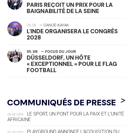
PARIS REÇOIT UN PRIX POUR LA
BAIGNABILITÉ DE LA SEINE
06.08
— CANOË-KAYAK
L'INDE ORGANISERA LE CONGRÈS
2028
05.08
— FOCUS DU JOUR
DÜSSELDORF, UN HÔTE
« EXCEPTIONNEL » POUR LE FLAG
FOOTBALL
05.08
— LUGE
LE RÊVE DE VOIR LA LUGE ALPINE
<
>
COMMUNIQUÉS DE PRESSE
AUX JO « N'EST PAS FINI »
LE SPORT, UN PONT POUR LA PAIX ET L’UNITÉ
06.04.2026
05.08
— TIR À L'ARC
AFRICAINE
DES MONDIAUX À BRISBANE SUR LA
ROUTE DES JO 2032
PLAYGROUND ANNONCE L’ACQUISITION DU
02.10.2025