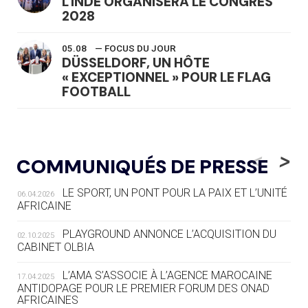
L'INDE ORGANISERA LE CONGRÈS
2028
05.08
— FOCUS DU JOUR
DÜSSELDORF, UN HÔTE
« EXCEPTIONNEL » POUR LE FLAG
FOOTBALL
05.08
— LUGE
LE RÊVE DE VOIR LA LUGE ALPINE
<
>
COMMUNIQUÉS DE PRESSE
AUX JO « N'EST PAS FINI »
LE SPORT, UN PONT POUR LA PAIX ET L’UNITÉ
06.04.2026
05.08
— TIR À L'ARC
AFRICAINE
DES MONDIAUX À BRISBANE SUR LA
ROUTE DES JO 2032
PLAYGROUND ANNONCE L’ACQUISITION DU
02.10.2025
CABINET OLBIA
05.08
— ALPES FRANÇAISES 2030
LE VILLAGE OLYMPIQUE DES ARAVIS
L’AMA S’ASSOCIE À L’AGENCE MAROCAINE
17.04.2025
SE DESSINE
ANTIDOPAGE POUR LE PREMIER FORUM DES ONAD
AFRICAINES