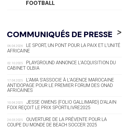
FOOTBALL
05.08
— LUGE
LE RÊVE DE VOIR LA LUGE ALPINE
<
>
COMMUNIQUÉS DE PRESSE
AUX JO « N'EST PAS FINI »
LE SPORT, UN PONT POUR LA PAIX ET L’UNITÉ
06.04.2026
05.08
— TIR À L'ARC
AFRICAINE
DES MONDIAUX À BRISBANE SUR LA
ROUTE DES JO 2032
PLAYGROUND ANNONCE L’ACQUISITION DU
02.10.2025
CABINET OLBIA
05.08
— ALPES FRANÇAISES 2030
LE VILLAGE OLYMPIQUE DES ARAVIS
L’AMA S’ASSOCIE À L’AGENCE MAROCAINE
17.04.2025
SE DESSINE
ANTIDOPAGE POUR LE PREMIER FORUM DES ONAD
AFRICAINES
04.08
— FOCUS DU JOUR
JESSE OWENS (FOLIO GALLIMARD) D’ALAIN
10.04.2025
LE COJOP A TROUVÉ SON VILLAGE
FOIX REÇOIT LE PRIX SPORTILIVRE2025
OLYMPIQUE LYONNAIS
OUVERTURE DE LA PRÉVENTE POUR LA
24.03.2025
COUPE DU MONDE DE BEACH SOCCER 2025
04.08
— ALLEMAGNE