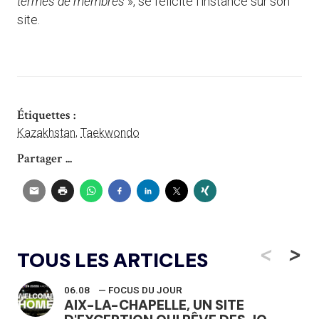
termes de membres
», se félicite l’instance sur son
site.
Étiquettes :
Kazakhstan
,
Taekwondo
Partager ...
<
>
TOUS LES ARTICLES
06.08
— FOCUS DU JOUR
AIX-LA-CHAPELLE, UN SITE