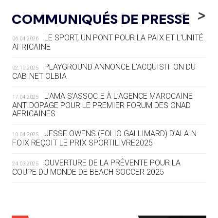
LE RÊVE DE VOIR LA LUGE ALPINE
<
>
COMMUNIQUÉS DE PRESSE
AUX JO « N'EST PAS FINI »
LE SPORT, UN PONT POUR LA PAIX ET L’UNITÉ
06.04.2026
05.08
— TIR À L'ARC
AFRICAINE
DES MONDIAUX À BRISBANE SUR LA
ROUTE DES JO 2032
PLAYGROUND ANNONCE L’ACQUISITION DU
02.10.2025
CABINET OLBIA
05.08
— ALPES FRANÇAISES 2030
LE VILLAGE OLYMPIQUE DES ARAVIS
L’AMA S’ASSOCIE À L’AGENCE MAROCAINE
17.04.2025
SE DESSINE
ANTIDOPAGE POUR LE PREMIER FORUM DES ONAD
AFRICAINES
04.08
— FOCUS DU JOUR
JESSE OWENS (FOLIO GALLIMARD) D’ALAIN
10.04.2025
LE COJOP A TROUVÉ SON VILLAGE
FOIX REÇOIT LE PRIX SPORTILIVRE2025
OLYMPIQUE LYONNAIS
OUVERTURE DE LA PRÉVENTE POUR LA
24.03.2025
COUPE DU MONDE DE BEACH SOCCER 2025
04.08
— ALLEMAGNE
« L'ALLEMAGNE PEUT DÉMONTRER
COMMENT ORGANISER DES JO
RESPONSABLES »
L’AMA FÉLICITE RICHARD POUND ET VALÉRIE
24.03.2025
FOURNEYRON, RÉCOMPENSÉS DE L’ORDRE OLYMPIQUE