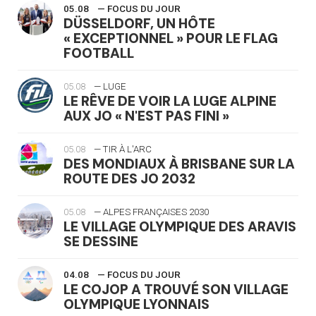
05.08
— FOCUS DU JOUR
DÜSSELDORF, UN HÔTE
« EXCEPTIONNEL » POUR LE FLAG
FOOTBALL
05.08
— LUGE
LE RÊVE DE VOIR LA LUGE ALPINE
AUX JO « N'EST PAS FINI »
05.08
— TIR À L'ARC
DES MONDIAUX À BRISBANE SUR LA
ROUTE DES JO 2032
05.08
— ALPES FRANÇAISES 2030
LE VILLAGE OLYMPIQUE DES ARAVIS
SE DESSINE
04.08
— FOCUS DU JOUR
LE COJOP A TROUVÉ SON VILLAGE
OLYMPIQUE LYONNAIS