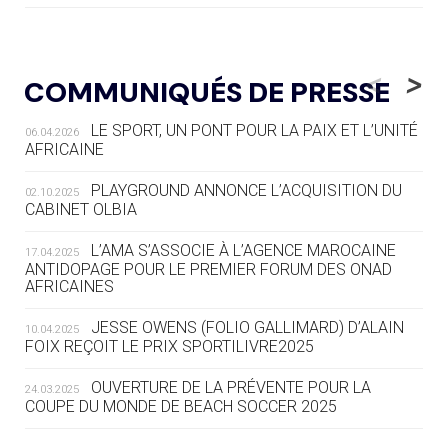
04.08
— ALLEMAGNE
« L'ALLEMAGNE PEUT DÉMONTRER
<
>
COMMUNIQUÉS DE PRESSE
COMMENT ORGANISER DES JO
RESPONSABLES »
LE SPORT, UN PONT POUR LA PAIX ET L’UNITÉ
06.04.2026
AFRICAINE
04.08
— ESCRIME
LA FIE LANCE LES GRANDES
PLAYGROUND ANNONCE L’ACQUISITION DU
02.10.2025
MANŒUVRES EN VUE DES JO
CABINET OLBIA
04.08
— DAKAR 2026
L’AMA S’ASSOCIE À L’AGENCE MAROCAINE
17.04.2025
DES FRESQUES CÉLÈBRENT LES JOJ
ANTIDOPAGE POUR LE PREMIER FORUM DES ONAD
AFRICAINES
03.08
—
JESSE OWENS (FOLIO GALLIMARD) D’ALAIN
10.04.2025
« PARIS 2024 M'A INSPIRÉ POUR
FOIX REÇOIT LE PRIX SPORTILIVRE2025
CRÉER UN PERSONNAGE »
OUVERTURE DE LA PRÉVENTE POUR LA
24.03.2025
COUPE DU MONDE DE BEACH SOCCER 2025
03.08
— CROATIE
JOSIP VARVODIC ÉLU PRÉSIDENT