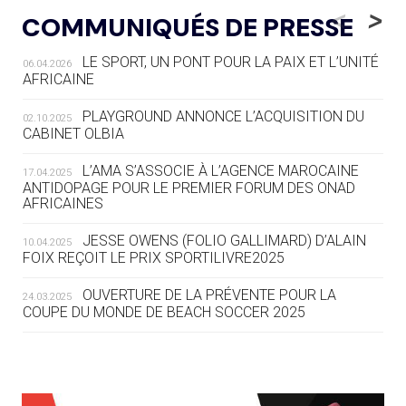
LE RÊVE DE VOIR LA LUGE ALPINE
<
>
COMMUNIQUÉS DE PRESSE
AUX JO « N'EST PAS FINI »
LE SPORT, UN PONT POUR LA PAIX ET L’UNITÉ
06.04.2026
05.08
— TIR À L'ARC
AFRICAINE
DES MONDIAUX À BRISBANE SUR LA
ROUTE DES JO 2032
PLAYGROUND ANNONCE L’ACQUISITION DU
02.10.2025
CABINET OLBIA
05.08
— ALPES FRANÇAISES 2030
LE VILLAGE OLYMPIQUE DES ARAVIS
L’AMA S’ASSOCIE À L’AGENCE MAROCAINE
17.04.2025
SE DESSINE
ANTIDOPAGE POUR LE PREMIER FORUM DES ONAD
AFRICAINES
04.08
— FOCUS DU JOUR
JESSE OWENS (FOLIO GALLIMARD) D’ALAIN
10.04.2025
LE COJOP A TROUVÉ SON VILLAGE
FOIX REÇOIT LE PRIX SPORTILIVRE2025
OLYMPIQUE LYONNAIS
OUVERTURE DE LA PRÉVENTE POUR LA
24.03.2025
COUPE DU MONDE DE BEACH SOCCER 2025
04.08
— ALLEMAGNE
« L'ALLEMAGNE PEUT DÉMONTRER
COMMENT ORGANISER DES JO
RESPONSABLES »
L’AMA FÉLICITE RICHARD POUND ET VALÉRIE
24.03.2025
FOURNEYRON, RÉCOMPENSÉS DE L’ORDRE OLYMPIQUE