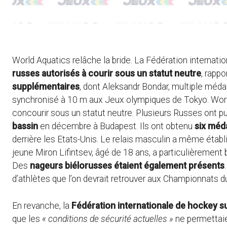
World Aquatics relâche la bride. La Fédération internation
russes autorisés à courir sous un statut neutre
, rapp
supplémentaires
, dont Aleksandr Bondar, multiple méda
synchronisé à 10 m aux Jeux olympiques de Tokyo. Wor
concourir sous un statut neutre. Plusieurs Russes ont p
bassin
en décembre à Budapest. Ils ont obtenu
six méda
derrière les Etats-Unis. Le relais masculin a même étab
jeune Miron Lifintsev, âgé de 18 ans, a particulièrement br
Des
nageurs biélorusses étaient également présents
d’athlètes que l’on devrait retrouver aux Championnats du
En revanche, la
Fédération internationale de hockey s
que les
« conditions de sécurité actuelles »
ne permettaie