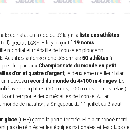
ale de natation a décidé d’élargir la
liste des athlètes
orte
l’agence TASS
. Elle y a ajouté
19 noms
illé mondial et médaillé de bronze en plongeon
ld Aquatics autorise donc désormais
50 athlètes
à
u prendre part aux
Championnats du monde en petit
illes d’or et quatre d’argent
, le deuxième meilleur bilan
li un nouveau
record du monde du 4×100 m 4 nages
. Le
illé avec cinq titres (50 m dos, 100 m dos et trois relais).
. Ils ont remporté deux médailles de bronze. Autant
 monde de natation, à Singapour, du 11 juillet au 3 août.
ur glace
(IIHF) garde la porte fermée. Elle a annoncé mardi
nt pas de réintégrer les équipes nationales et les clubs de