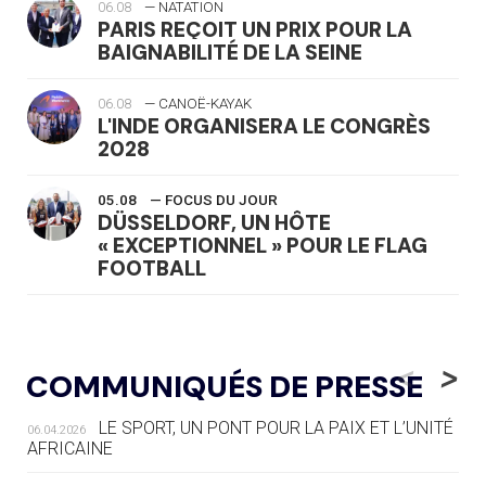
06.08
— NATATION
PARIS REÇOIT UN PRIX POUR LA
BAIGNABILITÉ DE LA SEINE
06.08
— CANOË-KAYAK
L'INDE ORGANISERA LE CONGRÈS
2028
05.08
— FOCUS DU JOUR
DÜSSELDORF, UN HÔTE
« EXCEPTIONNEL » POUR LE FLAG
FOOTBALL
05.08
— LUGE
LE RÊVE DE VOIR LA LUGE ALPINE
<
>
COMMUNIQUÉS DE PRESSE
AUX JO « N'EST PAS FINI »
LE SPORT, UN PONT POUR LA PAIX ET L’UNITÉ
06.04.2026
05.08
— TIR À L'ARC
AFRICAINE
DES MONDIAUX À BRISBANE SUR LA
ROUTE DES JO 2032