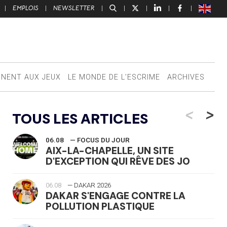
|
EMPLOIS
|
NEWSLETTER
|
|
|
|
|
NNENT AUX JEUX
LE MONDE DE L’ESCRIME
ARCHIVES
<
>
TOUS LES ARTICLES
06.08
— FOCUS DU JOUR
AIX-LA-CHAPELLE, UN SITE
D'EXCEPTION QUI RÊVE DES JO
06.08
— DAKAR 2026
DAKAR S'ENGAGE CONTRE LA
POLLUTION PLASTIQUE