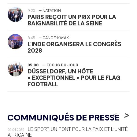
9:20
— NATATION
PARIS REÇOIT UN PRIX POUR LA
BAIGNABILITÉ DE LA SEINE
8:45
— CANOË-KAYAK
L'INDE ORGANISERA LE CONGRÈS
2028
05.08
— FOCUS DU JOUR
DÜSSELDORF, UN HÔTE
« EXCEPTIONNEL » POUR LE FLAG
FOOTBALL
05.08
— LUGE
LE RÊVE DE VOIR LA LUGE ALPINE
<
>
COMMUNIQUÉS DE PRESSE
AUX JO « N'EST PAS FINI »
LE SPORT, UN PONT POUR LA PAIX ET L’UNITÉ
06.04.2026
05.08
— TIR À L'ARC
AFRICAINE