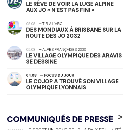
LE RÊVE DE VOIR LA LUGE ALPINE
AUX JO « N'EST PAS FINI »
05.08
— TIR À L'ARC
DES MONDIAUX À BRISBANE SUR LA
ROUTE DES JO 2032
05.08
— ALPES FRANÇAISES 2030
LE VILLAGE OLYMPIQUE DES ARAVIS
SE DESSINE
04.08
— FOCUS DU JOUR
LE COJOP A TROUVÉ SON VILLAGE
OLYMPIQUE LYONNAIS
04.08
— ALLEMAGNE
« L'ALLEMAGNE PEUT DÉMONTRER
<
>
COMMUNIQUÉS DE PRESSE
COMMENT ORGANISER DES JO
RESPONSABLES »