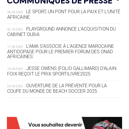
COMMUNIQUÉS DE PRESSE
COMMENT ORGANISER DES JO
RESPONSABLES »
LE SPORT, UN PONT POUR LA PAIX ET L’UNITÉ
06.04.2026
AFRICAINE
04.08
— ESCRIME
LA FIE LANCE LES GRANDES
PLAYGROUND ANNONCE L’ACQUISITION DU
02.10.2025
MANŒUVRES EN VUE DES JO
CABINET OLBIA
04.08
— DAKAR 2026
L’AMA S’ASSOCIE À L’AGENCE MAROCAINE
17.04.2025
DES FRESQUES CÉLÈBRENT LES JOJ
ANTIDOPAGE POUR LE PREMIER FORUM DES ONAD
AFRICAINES
03.08
—
JESSE OWENS (FOLIO GALLIMARD) D’ALAIN
10.04.2025
« PARIS 2024 M'A INSPIRÉ POUR
FOIX REÇOIT LE PRIX SPORTILIVRE2025
CRÉER UN PERSONNAGE »
OUVERTURE DE LA PRÉVENTE POUR LA
24.03.2025
COUPE DU MONDE DE BEACH SOCCER 2025
03.08
— CROATIE
JOSIP VARVODIC ÉLU PRÉSIDENT
DU CNO
L’AMA FÉLICITE RICHARD POUND ET VALÉRIE
24.03.2025
FOURNEYRON, RÉCOMPENSÉS DE L’ORDRE OLYMPIQUE
03.08
— DAKAR 2026
L’AMA RECHERCHE DES HÔTES POUR LES
13.03.2025
ON CONNAÎT LA PREMIÈRE