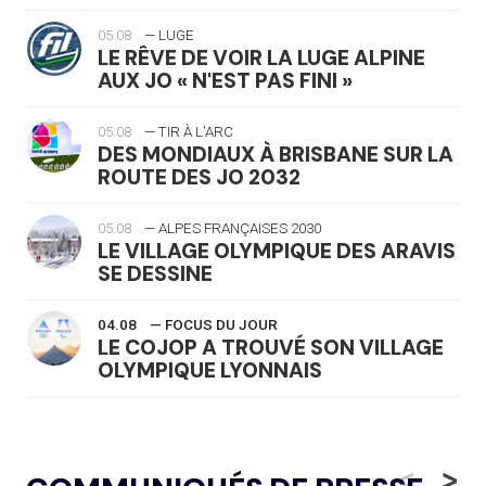
05.08
— LUGE
LE RÊVE DE VOIR LA LUGE ALPINE
AUX JO « N'EST PAS FINI »
05.08
— TIR À L'ARC
DES MONDIAUX À BRISBANE SUR LA
ROUTE DES JO 2032
05.08
— ALPES FRANÇAISES 2030
LE VILLAGE OLYMPIQUE DES ARAVIS
SE DESSINE
04.08
— FOCUS DU JOUR
LE COJOP A TROUVÉ SON VILLAGE
OLYMPIQUE LYONNAIS
04.08
— ALLEMAGNE
« L'ALLEMAGNE PEUT DÉMONTRER
<
>