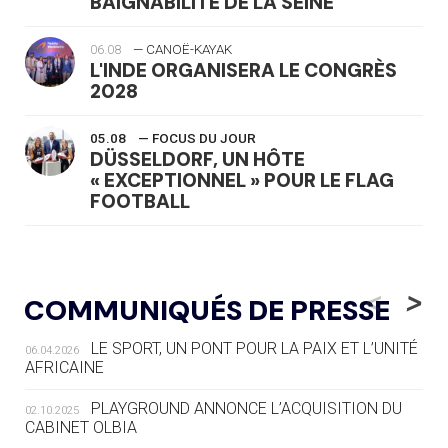
BAIGNABILITÉ DE LA SEINE
06.08
— CANOË-KAYAK
L'INDE ORGANISERA LE CONGRÈS
2028
05.08
— FOCUS DU JOUR
DÜSSELDORF, UN HÔTE
« EXCEPTIONNEL » POUR LE FLAG
FOOTBALL
05.08
— LUGE
LE RÊVE DE VOIR LA LUGE ALPINE
<
>
COMMUNIQUÉS DE PRESSE
AUX JO « N'EST PAS FINI »
LE SPORT, UN PONT POUR LA PAIX ET L’UNITÉ
06.04.2026
05.08
— TIR À L'ARC
AFRICAINE
DES MONDIAUX À BRISBANE SUR LA
ROUTE DES JO 2032
PLAYGROUND ANNONCE L’ACQUISITION DU
02.10.2025
CABINET OLBIA
05.08
— ALPES FRANÇAISES 2030