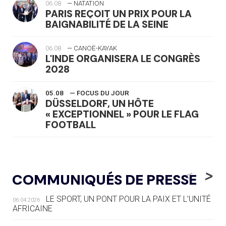
06.08
— NATATION
PARIS REÇOIT UN PRIX POUR LA
BAIGNABILITÉ DE LA SEINE
06.08
— CANOË-KAYAK
L'INDE ORGANISERA LE CONGRÈS
2028
05.08
— FOCUS DU JOUR
DÜSSELDORF, UN HÔTE
« EXCEPTIONNEL » POUR LE FLAG
FOOTBALL
05.08
— LUGE
LE RÊVE DE VOIR LA LUGE ALPINE
<
>
COMMUNIQUÉS DE PRESSE
AUX JO « N'EST PAS FINI »
LE SPORT, UN PONT POUR LA PAIX ET L’UNITÉ
06.04.2026
05.08
— TIR À L'ARC
AFRICAINE
DES MONDIAUX À BRISBANE SUR LA
ROUTE DES JO 2032