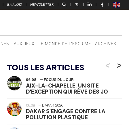
|
EMPLOIS
|
NEWSLETTER
|
|
|
|
|
NNENT AUX JEUX
LE MONDE DE L’ESCRIME
ARCHIVES
<
>
TOUS LES ARTICLES
06.08
— FOCUS DU JOUR
AIX-LA-CHAPELLE, UN SITE
D'EXCEPTION QUI RÊVE DES JO
06.08
— DAKAR 2026
DAKAR S'ENGAGE CONTRE LA
POLLUTION PLASTIQUE