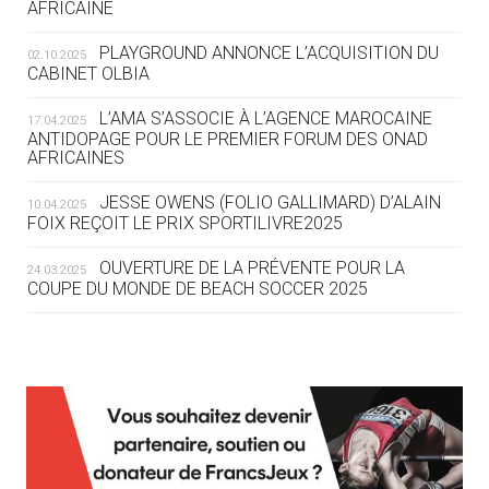
AFRICAINE
04.08
— ESCRIME
LA FIE LANCE LES GRANDES
PLAYGROUND ANNONCE L’ACQUISITION DU
02.10.2025
MANŒUVRES EN VUE DES JO
CABINET OLBIA
04.08
— DAKAR 2026
L’AMA S’ASSOCIE À L’AGENCE MAROCAINE
17.04.2025
DES FRESQUES CÉLÈBRENT LES JOJ
ANTIDOPAGE POUR LE PREMIER FORUM DES ONAD
AFRICAINES
03.08
—
JESSE OWENS (FOLIO GALLIMARD) D’ALAIN
10.04.2025
« PARIS 2024 M'A INSPIRÉ POUR
FOIX REÇOIT LE PRIX SPORTILIVRE2025
CRÉER UN PERSONNAGE »
OUVERTURE DE LA PRÉVENTE POUR LA
24.03.2025
COUPE DU MONDE DE BEACH SOCCER 2025
03.08
— CROATIE
JOSIP VARVODIC ÉLU PRÉSIDENT
DU CNO
L’AMA FÉLICITE RICHARD POUND ET VALÉRIE
24.03.2025
FOURNEYRON, RÉCOMPENSÉS DE L’ORDRE OLYMPIQUE
03.08
— DAKAR 2026
L’AMA RECHERCHE DES HÔTES POUR LES
13.03.2025
ON CONNAÎT LA PREMIÈRE
RÉUNIONS DU CONSEIL DE FONDATION ET DU COMITÉ
PORTEUSE DE LA FLAMME
EXÉCUTIF