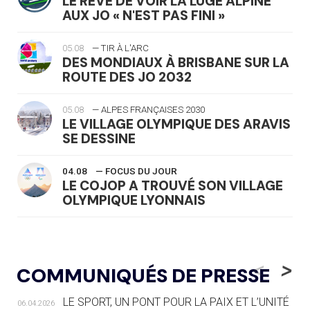
LE RÊVE DE VOIR LA LUGE ALPINE
AUX JO « N'EST PAS FINI »
05.08
— TIR À L'ARC
DES MONDIAUX À BRISBANE SUR LA
ROUTE DES JO 2032
05.08
— ALPES FRANÇAISES 2030
LE VILLAGE OLYMPIQUE DES ARAVIS
SE DESSINE
04.08
— FOCUS DU JOUR
LE COJOP A TROUVÉ SON VILLAGE
OLYMPIQUE LYONNAIS
04.08
— ALLEMAGNE
« L'ALLEMAGNE PEUT DÉMONTRER
<
>
COMMUNIQUÉS DE PRESSE
COMMENT ORGANISER DES JO
RESPONSABLES »
LE SPORT, UN PONT POUR LA PAIX ET L’UNITÉ
06.04.2026