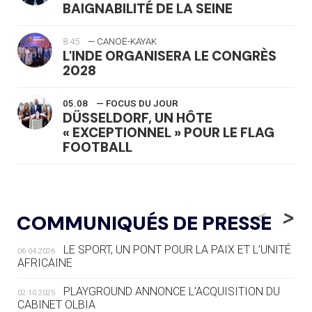
BAIGNABILITÉ DE LA SEINE
8:45
— CANOË-KAYAK
L'INDE ORGANISERA LE CONGRÈS
2028
05.08
— FOCUS DU JOUR
DÜSSELDORF, UN HÔTE
« EXCEPTIONNEL » POUR LE FLAG
FOOTBALL
05.08
— LUGE
LE RÊVE DE VOIR LA LUGE ALPINE
<
>
COMMUNIQUÉS DE PRESSE
AUX JO « N'EST PAS FINI »
LE SPORT, UN PONT POUR LA PAIX ET L’UNITÉ
06.04.2026
05.08
— TIR À L'ARC
AFRICAINE
DES MONDIAUX À BRISBANE SUR LA
ROUTE DES JO 2032
PLAYGROUND ANNONCE L’ACQUISITION DU
02.10.2025
CABINET OLBIA