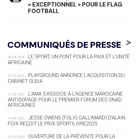
« EXCEPTIONNEL » POUR LE FLAG
FOOTBALL
05.08
— LUGE
LE RÊVE DE VOIR LA LUGE ALPINE
<
>
COMMUNIQUÉS DE PRESSE
AUX JO « N'EST PAS FINI »
LE SPORT, UN PONT POUR LA PAIX ET L’UNITÉ
06.04.2026
05.08
— TIR À L'ARC
AFRICAINE
DES MONDIAUX À BRISBANE SUR LA
ROUTE DES JO 2032
PLAYGROUND ANNONCE L’ACQUISITION DU
02.10.2025
CABINET OLBIA
05.08
— ALPES FRANÇAISES 2030
LE VILLAGE OLYMPIQUE DES ARAVIS
L’AMA S’ASSOCIE À L’AGENCE MAROCAINE
17.04.2025
SE DESSINE
ANTIDOPAGE POUR LE PREMIER FORUM DES ONAD
AFRICAINES
04.08
— FOCUS DU JOUR
JESSE OWENS (FOLIO GALLIMARD) D’ALAIN
10.04.2025
LE COJOP A TROUVÉ SON VILLAGE
FOIX REÇOIT LE PRIX SPORTILIVRE2025
OLYMPIQUE LYONNAIS
OUVERTURE DE LA PRÉVENTE POUR LA
24.03.2025