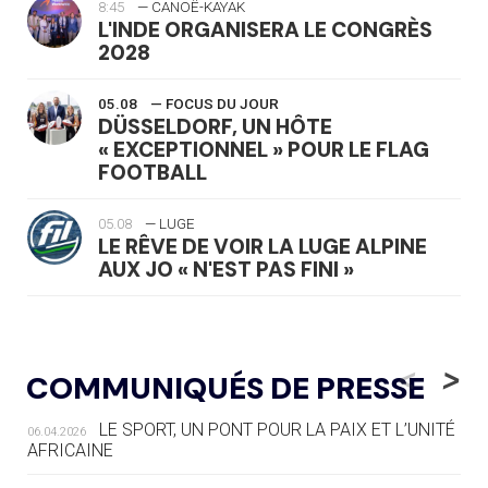
8:45
— CANOË-KAYAK
L'INDE ORGANISERA LE CONGRÈS
2028
05.08
— FOCUS DU JOUR
DÜSSELDORF, UN HÔTE
« EXCEPTIONNEL » POUR LE FLAG
FOOTBALL
05.08
— LUGE
LE RÊVE DE VOIR LA LUGE ALPINE
AUX JO « N'EST PAS FINI »
05.08
— TIR À L'ARC
DES MONDIAUX À BRISBANE SUR LA
<
>
COMMUNIQUÉS DE PRESSE
ROUTE DES JO 2032
LE SPORT, UN PONT POUR LA PAIX ET L’UNITÉ
06.04.2026
05.08
— ALPES FRANÇAISES 2030
AFRICAINE
LE VILLAGE OLYMPIQUE DES ARAVIS
SE DESSINE