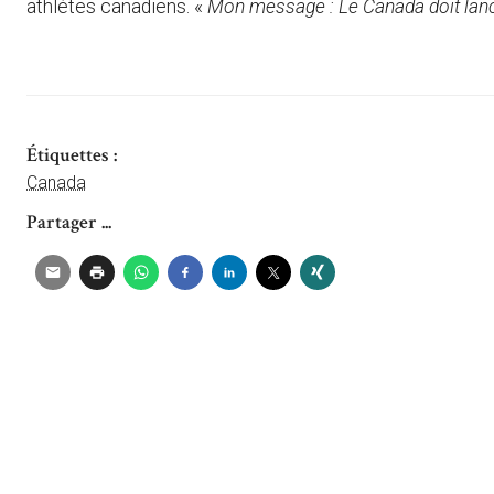
athlètes canadiens. «
Mon message : Le Canada doit lanc
Étiquettes :
Canada
Partager ...