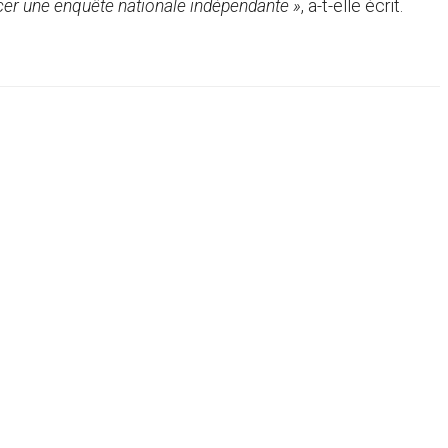
er une enquête nationale indépendante »
, a-t-elle écrit.