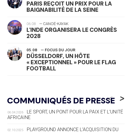
PARIS REÇOIT UN PRIX POUR LA
BAIGNABILITÉ DE LA SEINE
06.08
— CANOË-KAYAK
L'INDE ORGANISERA LE CONGRÈS
2028
05.08
— FOCUS DU JOUR
DÜSSELDORF, UN HÔTE
« EXCEPTIONNEL » POUR LE FLAG
FOOTBALL
05.08
— LUGE
LE RÊVE DE VOIR LA LUGE ALPINE
<
>
COMMUNIQUÉS DE PRESSE
AUX JO « N'EST PAS FINI »
LE SPORT, UN PONT POUR LA PAIX ET L’UNITÉ
06.04.2026
05.08
— TIR À L'ARC
AFRICAINE
DES MONDIAUX À BRISBANE SUR LA
ROUTE DES JO 2032
PLAYGROUND ANNONCE L’ACQUISITION DU
02.10.2025