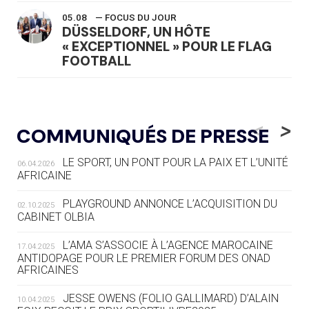
05.08
— FOCUS DU JOUR
DÜSSELDORF, UN HÔTE
« EXCEPTIONNEL » POUR LE FLAG
FOOTBALL
05.08
— LUGE
LE RÊVE DE VOIR LA LUGE ALPINE
<
>
COMMUNIQUÉS DE PRESSE
AUX JO « N'EST PAS FINI »
LE SPORT, UN PONT POUR LA PAIX ET L’UNITÉ
06.04.2026
05.08
— TIR À L'ARC
AFRICAINE
DES MONDIAUX À BRISBANE SUR LA
ROUTE DES JO 2032
PLAYGROUND ANNONCE L’ACQUISITION DU
02.10.2025
CABINET OLBIA
05.08
— ALPES FRANÇAISES 2030
LE VILLAGE OLYMPIQUE DES ARAVIS
L’AMA S’ASSOCIE À L’AGENCE MAROCAINE
17.04.2025
SE DESSINE
ANTIDOPAGE POUR LE PREMIER FORUM DES ONAD
AFRICAINES
04.08
— FOCUS DU JOUR
JESSE OWENS (FOLIO GALLIMARD) D’ALAIN
10.04.2025
LE COJOP A TROUVÉ SON VILLAGE