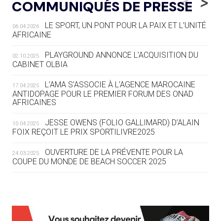
<
>
COMMUNIQUÉS DE PRESSE
AUX JO « N'EST PAS FINI »
LE SPORT, UN PONT POUR LA PAIX ET L’UNITÉ
06.04.2026
05.08
— TIR À L'ARC
AFRICAINE
DES MONDIAUX À BRISBANE SUR LA
ROUTE DES JO 2032
PLAYGROUND ANNONCE L’ACQUISITION DU
02.10.2025
CABINET OLBIA
05.08
— ALPES FRANÇAISES 2030
LE VILLAGE OLYMPIQUE DES ARAVIS
L’AMA S’ASSOCIE À L’AGENCE MAROCAINE
17.04.2025
SE DESSINE
ANTIDOPAGE POUR LE PREMIER FORUM DES ONAD
AFRICAINES
04.08
— FOCUS DU JOUR
JESSE OWENS (FOLIO GALLIMARD) D’ALAIN
10.04.2025
LE COJOP A TROUVÉ SON VILLAGE
FOIX REÇOIT LE PRIX SPORTILIVRE2025
OLYMPIQUE LYONNAIS
OUVERTURE DE LA PRÉVENTE POUR LA
24.03.2025
COUPE DU MONDE DE BEACH SOCCER 2025
04.08
— ALLEMAGNE
« L'ALLEMAGNE PEUT DÉMONTRER
COMMENT ORGANISER DES JO
RESPONSABLES »
L’AMA FÉLICITE RICHARD POUND ET VALÉRIE
24.03.2025
FOURNEYRON, RÉCOMPENSÉS DE L’ORDRE OLYMPIQUE
L’AMA RECHERCHE DES HÔTES POUR LES