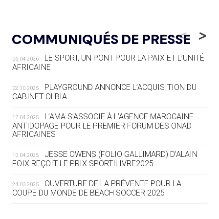
04.08
— ALLEMAGNE
« L'ALLEMAGNE PEUT DÉMONTRER
<
>
COMMUNIQUÉS DE PRESSE
COMMENT ORGANISER DES JO
RESPONSABLES »
LE SPORT, UN PONT POUR LA PAIX ET L’UNITÉ
06.04.2026
AFRICAINE
04.08
— ESCRIME
LA FIE LANCE LES GRANDES
PLAYGROUND ANNONCE L’ACQUISITION DU
02.10.2025
MANŒUVRES EN VUE DES JO
CABINET OLBIA
04.08
— DAKAR 2026
L’AMA S’ASSOCIE À L’AGENCE MAROCAINE
17.04.2025
DES FRESQUES CÉLÈBRENT LES JOJ
ANTIDOPAGE POUR LE PREMIER FORUM DES ONAD
AFRICAINES
03.08
—
JESSE OWENS (FOLIO GALLIMARD) D’ALAIN
10.04.2025
« PARIS 2024 M'A INSPIRÉ POUR
FOIX REÇOIT LE PRIX SPORTILIVRE2025
CRÉER UN PERSONNAGE »
OUVERTURE DE LA PRÉVENTE POUR LA
24.03.2025
COUPE DU MONDE DE BEACH SOCCER 2025
03.08
— CROATIE
JOSIP VARVODIC ÉLU PRÉSIDENT
DU CNO