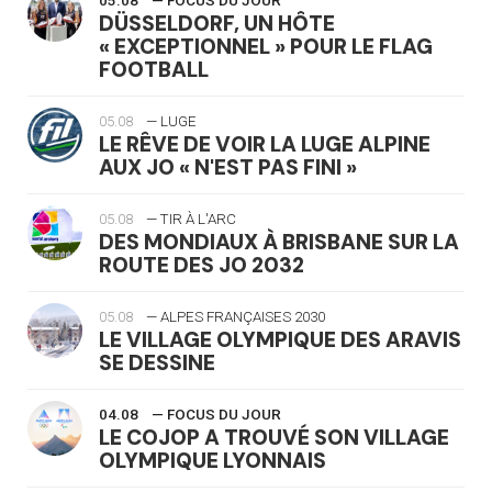
05.08
— FOCUS DU JOUR
DÜSSELDORF, UN HÔTE
« EXCEPTIONNEL » POUR LE FLAG
FOOTBALL
05.08
— LUGE
LE RÊVE DE VOIR LA LUGE ALPINE
AUX JO « N'EST PAS FINI »
05.08
— TIR À L'ARC
DES MONDIAUX À BRISBANE SUR LA
ROUTE DES JO 2032
05.08
— ALPES FRANÇAISES 2030
LE VILLAGE OLYMPIQUE DES ARAVIS
SE DESSINE
04.08
— FOCUS DU JOUR
LE COJOP A TROUVÉ SON VILLAGE
OLYMPIQUE LYONNAIS