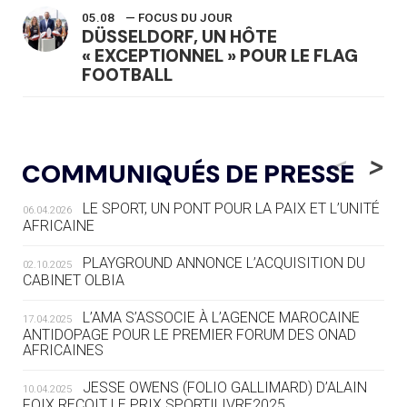
05.08
— FOCUS DU JOUR
DÜSSELDORF, UN HÔTE
« EXCEPTIONNEL » POUR LE FLAG
FOOTBALL
05.08
— LUGE
LE RÊVE DE VOIR LA LUGE ALPINE
<
>
COMMUNIQUÉS DE PRESSE
AUX JO « N'EST PAS FINI »
LE SPORT, UN PONT POUR LA PAIX ET L’UNITÉ
06.04.2026
05.08
— TIR À L'ARC
AFRICAINE
DES MONDIAUX À BRISBANE SUR LA
ROUTE DES JO 2032
PLAYGROUND ANNONCE L’ACQUISITION DU
02.10.2025
CABINET OLBIA
05.08
— ALPES FRANÇAISES 2030
LE VILLAGE OLYMPIQUE DES ARAVIS
L’AMA S’ASSOCIE À L’AGENCE MAROCAINE
17.04.2025
SE DESSINE
ANTIDOPAGE POUR LE PREMIER FORUM DES ONAD
AFRICAINES
04.08
— FOCUS DU JOUR
JESSE OWENS (FOLIO GALLIMARD) D’ALAIN
10.04.2025
LE COJOP A TROUVÉ SON VILLAGE
FOIX REÇOIT LE PRIX SPORTILIVRE2025