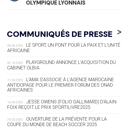
OLYMPIQUE LYONNAIS
04.08
— ALLEMAGNE
« L'ALLEMAGNE PEUT DÉMONTRER
<
>
COMMUNIQUÉS DE PRESSE
COMMENT ORGANISER DES JO
RESPONSABLES »
LE SPORT, UN PONT POUR LA PAIX ET L’UNITÉ
06.04.2026
AFRICAINE
04.08
— ESCRIME
LA FIE LANCE LES GRANDES
PLAYGROUND ANNONCE L’ACQUISITION DU
02.10.2025
MANŒUVRES EN VUE DES JO
CABINET OLBIA
04.08
— DAKAR 2026
L’AMA S’ASSOCIE À L’AGENCE MAROCAINE
17.04.2025
DES FRESQUES CÉLÈBRENT LES JOJ
ANTIDOPAGE POUR LE PREMIER FORUM DES ONAD
AFRICAINES
03.08
—
JESSE OWENS (FOLIO GALLIMARD) D’ALAIN
10.04.2025
« PARIS 2024 M'A INSPIRÉ POUR
FOIX REÇOIT LE PRIX SPORTILIVRE2025
CRÉER UN PERSONNAGE »
OUVERTURE DE LA PRÉVENTE POUR LA
24.03.2025
COUPE DU MONDE DE BEACH SOCCER 2025
03.08
— CROATIE