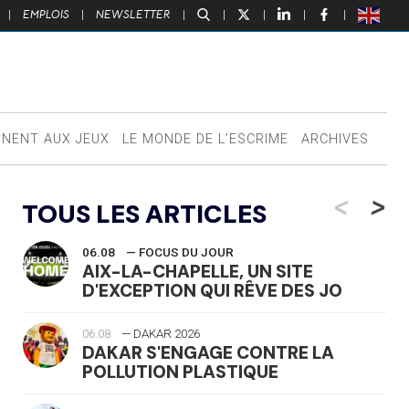
|
EMPLOIS
|
NEWSLETTER
|
|
|
|
|
NNENT AUX JEUX
LE MONDE DE L’ESCRIME
ARCHIVES
<
>
TOUS LES ARTICLES
06.08
— FOCUS DU JOUR
AIX-LA-CHAPELLE, UN SITE
D'EXCEPTION QUI RÊVE DES JO
06.08
— DAKAR 2026
DAKAR S'ENGAGE CONTRE LA
POLLUTION PLASTIQUE