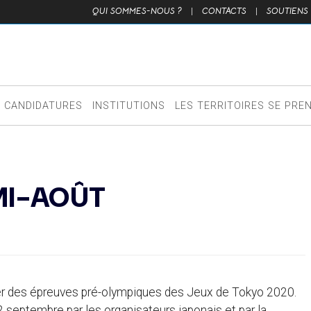
QUI SOMMES-NOUS ?
|
CONTACTS
|
SOUTIENS
CANDIDATURES
INSTITUTIONS
LES TERRITOIRES SE PRE
MI-AOÛT
ier des épreuves pré-olympiques des Jeux de Tokyo 2020.
2 septembre par les organisateurs japonais et par la