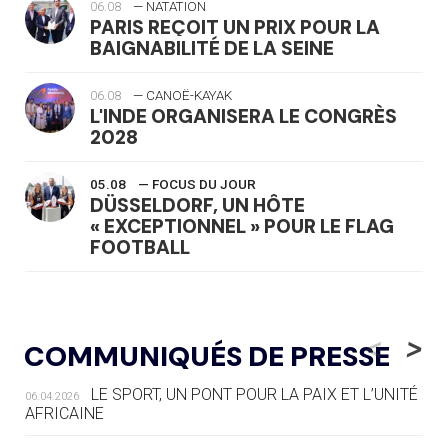
06.08
— NATATION
PARIS REÇOIT UN PRIX POUR LA
BAIGNABILITÉ DE LA SEINE
06.08
— CANOË-KAYAK
L'INDE ORGANISERA LE CONGRÈS
2028
05.08
— FOCUS DU JOUR
DÜSSELDORF, UN HÔTE
« EXCEPTIONNEL » POUR LE FLAG
FOOTBALL
05.08
— LUGE
LE RÊVE DE VOIR LA LUGE ALPINE
<
>
COMMUNIQUÉS DE PRESSE
AUX JO « N'EST PAS FINI »
LE SPORT, UN PONT POUR LA PAIX ET L’UNITÉ
06.04.2026
05.08
— TIR À L'ARC
AFRICAINE
DES MONDIAUX À BRISBANE SUR LA
ROUTE DES JO 2032