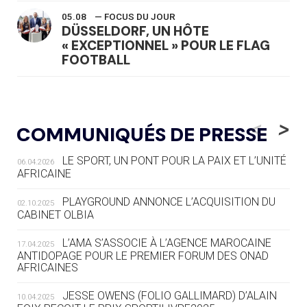
05.08
— FOCUS DU JOUR
DÜSSELDORF, UN HÔTE
« EXCEPTIONNEL » POUR LE FLAG
FOOTBALL
05.08
— LUGE
LE RÊVE DE VOIR LA LUGE ALPINE
<
>
COMMUNIQUÉS DE PRESSE
AUX JO « N'EST PAS FINI »
LE SPORT, UN PONT POUR LA PAIX ET L’UNITÉ
06.04.2026
05.08
— TIR À L'ARC
AFRICAINE
DES MONDIAUX À BRISBANE SUR LA
ROUTE DES JO 2032
PLAYGROUND ANNONCE L’ACQUISITION DU
02.10.2025
CABINET OLBIA
05.08
— ALPES FRANÇAISES 2030
LE VILLAGE OLYMPIQUE DES ARAVIS
L’AMA S’ASSOCIE À L’AGENCE MAROCAINE
17.04.2025
SE DESSINE
ANTIDOPAGE POUR LE PREMIER FORUM DES ONAD
AFRICAINES
04.08
— FOCUS DU JOUR
JESSE OWENS (FOLIO GALLIMARD) D’ALAIN
10.04.2025
LE COJOP A TROUVÉ SON VILLAGE