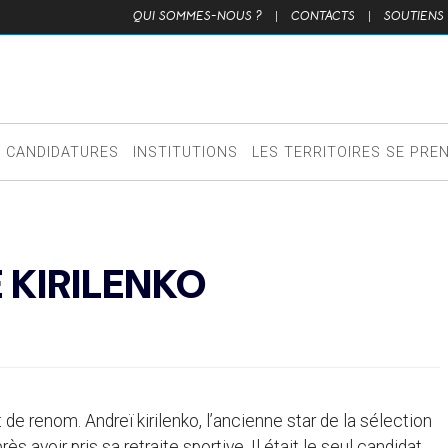
QUI SOMMES-NOUS ?
|
CONTACTS
|
SOUTIENS
CANDIDATURES
INSTITUTIONS
LES TERRITOIRES SE PRE
 KIRILENKO
de renom. Andreï kirilenko, l’ancienne star de la sélection
s avoir pris sa retraite sportive. Il était le seul candidat