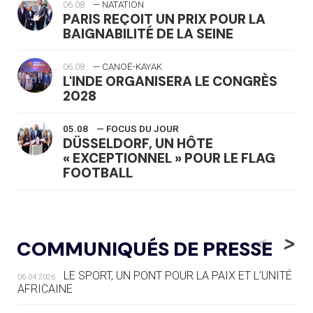
06.08
— NATATION
PARIS REÇOIT UN PRIX POUR LA
BAIGNABILITÉ DE LA SEINE
06.08
— CANOË-KAYAK
L'INDE ORGANISERA LE CONGRÈS
2028
05.08
— FOCUS DU JOUR
DÜSSELDORF, UN HÔTE
« EXCEPTIONNEL » POUR LE FLAG
FOOTBALL
05.08
— LUGE
LE RÊVE DE VOIR LA LUGE ALPINE
<
>
COMMUNIQUÉS DE PRESSE
AUX JO « N'EST PAS FINI »
LE SPORT, UN PONT POUR LA PAIX ET L’UNITÉ
06.04.2026
05.08
— TIR À L'ARC
AFRICAINE
DES MONDIAUX À BRISBANE SUR LA
ROUTE DES JO 2032