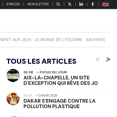
|
EMPLOIS
|
NEWSLETTER
|
|
|
|
|
NNENT AUX JEUX
LE MONDE DE L’ESCRIME
ARCHIVES
<
>
TOUS LES ARTICLES
06.08
— FOCUS DU JOUR
AIX-LA-CHAPELLE, UN SITE
D'EXCEPTION QUI RÊVE DES JO
06.08
— DAKAR 2026
DAKAR S'ENGAGE CONTRE LA
POLLUTION PLASTIQUE