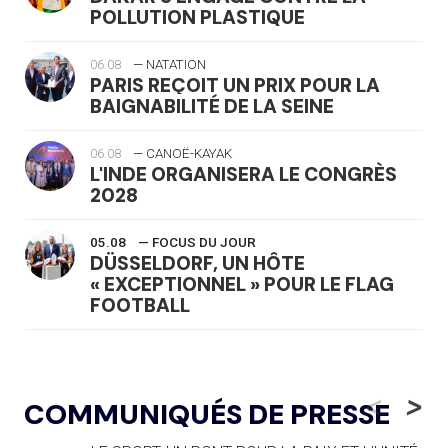
POLLUTION PLASTIQUE
06.08
— NATATION
PARIS REÇOIT UN PRIX POUR LA
BAIGNABILITÉ DE LA SEINE
06.08
— CANOË-KAYAK
L'INDE ORGANISERA LE CONGRÈS
2028
05.08
— FOCUS DU JOUR
DÜSSELDORF, UN HÔTE
« EXCEPTIONNEL » POUR LE FLAG
FOOTBALL
05.08
— LUGE
LE RÊVE DE VOIR LA LUGE ALPINE
<
>
COMMUNIQUÉS DE PRESSE
AUX JO « N'EST PAS FINI »