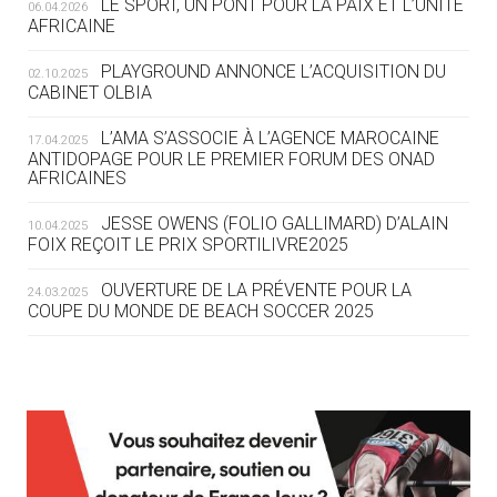
LE SPORT, UN PONT POUR LA PAIX ET L’UNITÉ
06.04.2026
05.08
— TIR À L'ARC
AFRICAINE
DES MONDIAUX À BRISBANE SUR LA
ROUTE DES JO 2032
PLAYGROUND ANNONCE L’ACQUISITION DU
02.10.2025
CABINET OLBIA
05.08
— ALPES FRANÇAISES 2030
LE VILLAGE OLYMPIQUE DES ARAVIS
L’AMA S’ASSOCIE À L’AGENCE MAROCAINE
17.04.2025
SE DESSINE
ANTIDOPAGE POUR LE PREMIER FORUM DES ONAD
AFRICAINES
04.08
— FOCUS DU JOUR
JESSE OWENS (FOLIO GALLIMARD) D’ALAIN
10.04.2025
LE COJOP A TROUVÉ SON VILLAGE
FOIX REÇOIT LE PRIX SPORTILIVRE2025
OLYMPIQUE LYONNAIS
OUVERTURE DE LA PRÉVENTE POUR LA
24.03.2025
COUPE DU MONDE DE BEACH SOCCER 2025
04.08
— ALLEMAGNE
« L'ALLEMAGNE PEUT DÉMONTRER
COMMENT ORGANISER DES JO
RESPONSABLES »
L’AMA FÉLICITE RICHARD POUND ET VALÉRIE
24.03.2025
FOURNEYRON, RÉCOMPENSÉS DE L’ORDRE OLYMPIQUE
L’AMA RECHERCHE DES HÔTES POUR LES
13.03.2025
04.08
— ESCRIME
RÉUNIONS DU CONSEIL DE FONDATION ET DU COMITÉ
LA FIE LANCE LES GRANDES
EXÉCUTIF