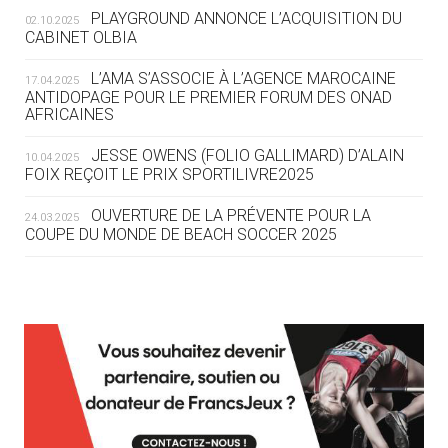
SE DESSINE
PLAYGROUND ANNONCE L’ACQUISITION DU
02.10.2025
CABINET OLBIA
04.08
— FOCUS DU JOUR
LE COJOP A TROUVÉ SON VILLAGE
L’AMA S’ASSOCIE À L’AGENCE MAROCAINE
17.04.2025
OLYMPIQUE LYONNAIS
ANTIDOPAGE POUR LE PREMIER FORUM DES ONAD
AFRICAINES
04.08
— ALLEMAGNE
JESSE OWENS (FOLIO GALLIMARD) D’ALAIN
10.04.2025
« L'ALLEMAGNE PEUT DÉMONTRER
FOIX REÇOIT LE PRIX SPORTILIVRE2025
COMMENT ORGANISER DES JO
RESPONSABLES »
OUVERTURE DE LA PRÉVENTE POUR LA
24.03.2025
COUPE DU MONDE DE BEACH SOCCER 2025
04.08
— ESCRIME
LA FIE LANCE LES GRANDES
MANŒUVRES EN VUE DES JO
L’AMA FÉLICITE RICHARD POUND ET VALÉRIE
24.03.2025
FOURNEYRON, RÉCOMPENSÉS DE L’ORDRE OLYMPIQUE
L’AMA RECHERCHE DES HÔTES POUR LES
13.03.2025
04.08
— DAKAR 2026
RÉUNIONS DU CONSEIL DE FONDATION ET DU COMITÉ
DES FRESQUES CÉLÈBRENT LES JOJ
EXÉCUTIF
APPEL À CANDIDATURES DE L’AMA POUR LES
03.08
—
12.03.2025