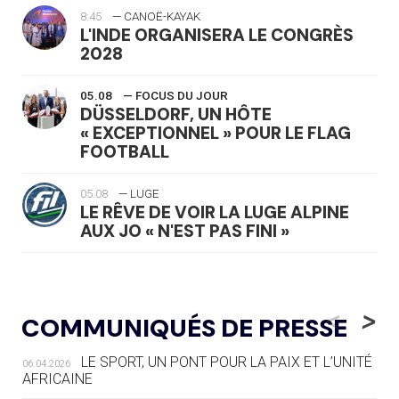
8:45
— CANOË-KAYAK
L'INDE ORGANISERA LE CONGRÈS
2028
05.08
— FOCUS DU JOUR
DÜSSELDORF, UN HÔTE
« EXCEPTIONNEL » POUR LE FLAG
FOOTBALL
05.08
— LUGE
LE RÊVE DE VOIR LA LUGE ALPINE
AUX JO « N'EST PAS FINI »
05.08
— TIR À L'ARC
DES MONDIAUX À BRISBANE SUR LA
<
>
COMMUNIQUÉS DE PRESSE
ROUTE DES JO 2032
LE SPORT, UN PONT POUR LA PAIX ET L’UNITÉ
06.04.2026
05.08
— ALPES FRANÇAISES 2030
AFRICAINE
LE VILLAGE OLYMPIQUE DES ARAVIS