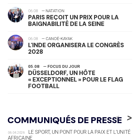
06.08
— NATATION
PARIS REÇOIT UN PRIX POUR LA
BAIGNABILITÉ DE LA SEINE
06.08
— CANOË-KAYAK
L'INDE ORGANISERA LE CONGRÈS
2028
05.08
— FOCUS DU JOUR
DÜSSELDORF, UN HÔTE
« EXCEPTIONNEL » POUR LE FLAG
FOOTBALL
05.08
— LUGE
LE RÊVE DE VOIR LA LUGE ALPINE
<
>
COMMUNIQUÉS DE PRESSE
AUX JO « N'EST PAS FINI »
LE SPORT, UN PONT POUR LA PAIX ET L’UNITÉ
06.04.2026
05.08
— TIR À L'ARC
AFRICAINE