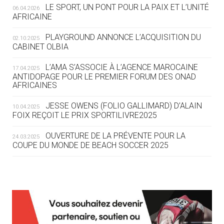
LE SPORT, UN PONT POUR LA PAIX ET L’UNITÉ
06.04.2026
05.08
— TIR À L'ARC
AFRICAINE
DES MONDIAUX À BRISBANE SUR LA
ROUTE DES JO 2032
PLAYGROUND ANNONCE L’ACQUISITION DU
02.10.2025
CABINET OLBIA
05.08
— ALPES FRANÇAISES 2030
LE VILLAGE OLYMPIQUE DES ARAVIS
L’AMA S’ASSOCIE À L’AGENCE MAROCAINE
17.04.2025
SE DESSINE
ANTIDOPAGE POUR LE PREMIER FORUM DES ONAD
AFRICAINES
04.08
— FOCUS DU JOUR
JESSE OWENS (FOLIO GALLIMARD) D’ALAIN
10.04.2025
LE COJOP A TROUVÉ SON VILLAGE
FOIX REÇOIT LE PRIX SPORTILIVRE2025
OLYMPIQUE LYONNAIS
OUVERTURE DE LA PRÉVENTE POUR LA
24.03.2025
COUPE DU MONDE DE BEACH SOCCER 2025
04.08
— ALLEMAGNE
« L'ALLEMAGNE PEUT DÉMONTRER
COMMENT ORGANISER DES JO
RESPONSABLES »
L’AMA FÉLICITE RICHARD POUND ET VALÉRIE
24.03.2025
FOURNEYRON, RÉCOMPENSÉS DE L’ORDRE OLYMPIQUE
L’AMA RECHERCHE DES HÔTES POUR LES
13.03.2025
04.08
— ESCRIME
RÉUNIONS DU CONSEIL DE FONDATION ET DU COMITÉ
LA FIE LANCE LES GRANDES
EXÉCUTIF