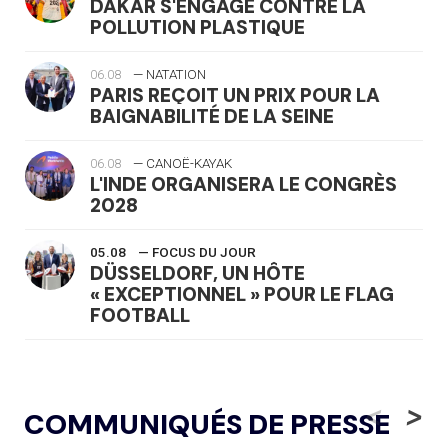
DAKAR S'ENGAGE CONTRE LA
POLLUTION PLASTIQUE
06.08
— NATATION
PARIS REÇOIT UN PRIX POUR LA
BAIGNABILITÉ DE LA SEINE
06.08
— CANOË-KAYAK
L'INDE ORGANISERA LE CONGRÈS
2028
05.08
— FOCUS DU JOUR
DÜSSELDORF, UN HÔTE
« EXCEPTIONNEL » POUR LE FLAG
FOOTBALL
05.08
— LUGE
LE RÊVE DE VOIR LA LUGE ALPINE
<
>
COMMUNIQUÉS DE PRESSE
AUX JO « N'EST PAS FINI »