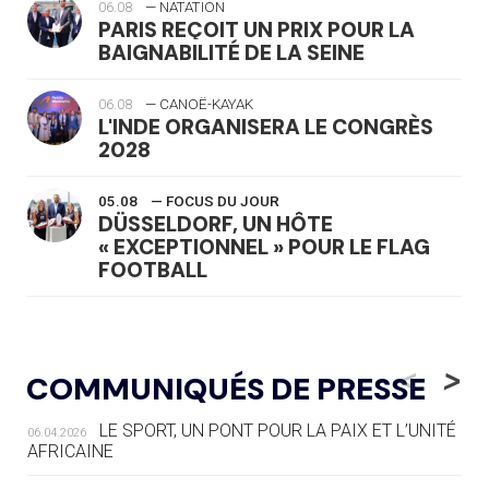
06.08
— NATATION
PARIS REÇOIT UN PRIX POUR LA
BAIGNABILITÉ DE LA SEINE
06.08
— CANOË-KAYAK
L'INDE ORGANISERA LE CONGRÈS
2028
05.08
— FOCUS DU JOUR
DÜSSELDORF, UN HÔTE
« EXCEPTIONNEL » POUR LE FLAG
FOOTBALL
05.08
— LUGE
LE RÊVE DE VOIR LA LUGE ALPINE
<
>
COMMUNIQUÉS DE PRESSE
AUX JO « N'EST PAS FINI »
LE SPORT, UN PONT POUR LA PAIX ET L’UNITÉ
06.04.2026
05.08
— TIR À L'ARC
AFRICAINE
DES MONDIAUX À BRISBANE SUR LA
ROUTE DES JO 2032