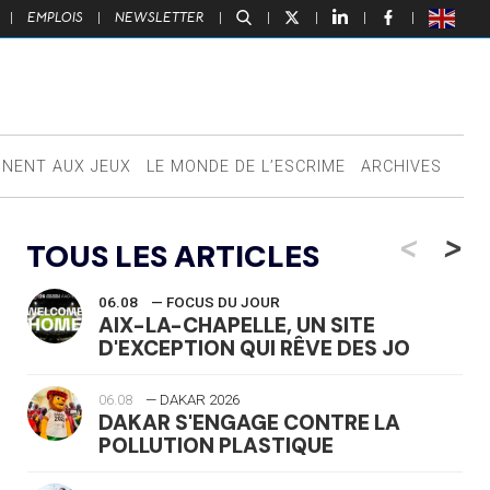
|
EMPLOIS
|
NEWSLETTER
|
|
|
|
|
NNENT AUX JEUX
LE MONDE DE L’ESCRIME
ARCHIVES
<
>
TOUS LES ARTICLES
06.08
— FOCUS DU JOUR
AIX-LA-CHAPELLE, UN SITE
D'EXCEPTION QUI RÊVE DES JO
06.08
— DAKAR 2026
DAKAR S'ENGAGE CONTRE LA
POLLUTION PLASTIQUE