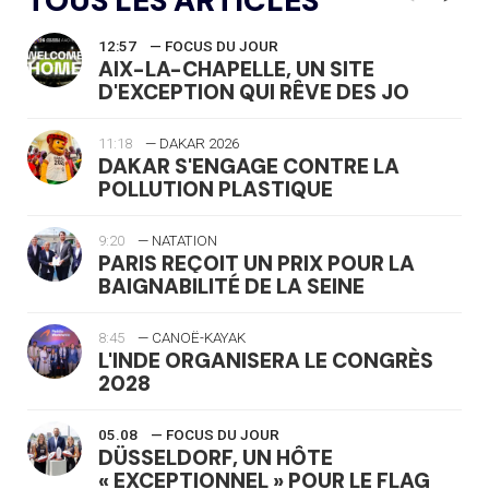
TOUS LES ARTICLES
12:57
— FOCUS DU JOUR
AIX-LA-CHAPELLE, UN SITE
D'EXCEPTION QUI RÊVE DES JO
11:18
— DAKAR 2026
DAKAR S'ENGAGE CONTRE LA
POLLUTION PLASTIQUE
9:20
— NATATION
PARIS REÇOIT UN PRIX POUR LA
BAIGNABILITÉ DE LA SEINE
8:45
— CANOË-KAYAK
L'INDE ORGANISERA LE CONGRÈS
2028
05.08
— FOCUS DU JOUR
DÜSSELDORF, UN HÔTE
« EXCEPTIONNEL » POUR LE FLAG