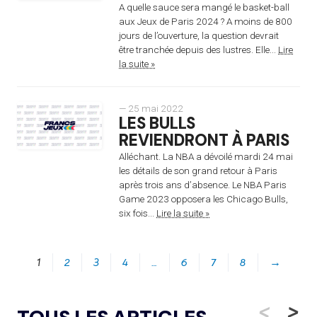
A quelle sauce sera mangé le basket-ball
aux Jeux de Paris 2024 ? A moins de 800
jours de l’ouverture, la question devrait
être tranchée depuis des lustres. Elle...
Lire
la suite »
— 25 mai 2022
LES BULLS
REVIENDRONT À PARIS
Alléchant. La NBA a dévoilé mardi 24 mai
les détails de son grand retour à Paris
après trois ans d’absence. Le NBA Paris
Game 2023 opposera les Chicago Bulls,
six fois...
Lire la suite »
1
2
3
4
…
6
7
8
→
<
>