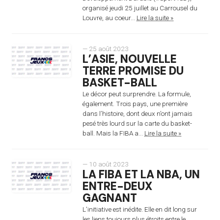
organisé jeudi 25 juillet au Carrousel du
Louvre, au coeur...
Lire la suite »
— 25 août 2023
L’ASIE, NOUVELLE
TERRE PROMISE DU
BASKET-BALL
Le décor peut surprendre. La formule,
également. Trois pays, une première
dans l’histoire, dont deux n’ont jamais
pesé très lourd sur la carte du basket-
ball. Mais la FIBA a...
Lire la suite »
— 10 août 2023
LA FIBA ET LA NBA, UN
ENTRE-DEUX
GAGNANT
L’initiative est inédite. Elle en dit long sur
les liens toujours plus étroits entre le