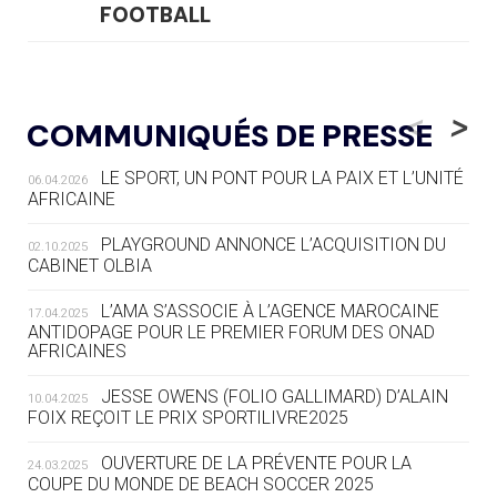
FOOTBALL
05.08
— LUGE
LE RÊVE DE VOIR LA LUGE ALPINE
<
>
COMMUNIQUÉS DE PRESSE
AUX JO « N'EST PAS FINI »
LE SPORT, UN PONT POUR LA PAIX ET L’UNITÉ
06.04.2026
05.08
— TIR À L'ARC
AFRICAINE
DES MONDIAUX À BRISBANE SUR LA
ROUTE DES JO 2032
PLAYGROUND ANNONCE L’ACQUISITION DU
02.10.2025
CABINET OLBIA
05.08
— ALPES FRANÇAISES 2030
LE VILLAGE OLYMPIQUE DES ARAVIS
L’AMA S’ASSOCIE À L’AGENCE MAROCAINE
17.04.2025
SE DESSINE
ANTIDOPAGE POUR LE PREMIER FORUM DES ONAD
AFRICAINES
04.08
— FOCUS DU JOUR
JESSE OWENS (FOLIO GALLIMARD) D’ALAIN
10.04.2025
LE COJOP A TROUVÉ SON VILLAGE
FOIX REÇOIT LE PRIX SPORTILIVRE2025
OLYMPIQUE LYONNAIS
OUVERTURE DE LA PRÉVENTE POUR LA
24.03.2025
COUPE DU MONDE DE BEACH SOCCER 2025
04.08
— ALLEMAGNE