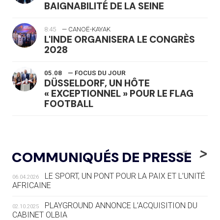
BAIGNABILITÉ DE LA SEINE
8:45
— CANOË-KAYAK
L'INDE ORGANISERA LE CONGRÈS
2028
05.08
— FOCUS DU JOUR
DÜSSELDORF, UN HÔTE
« EXCEPTIONNEL » POUR LE FLAG
FOOTBALL
05.08
— LUGE
LE RÊVE DE VOIR LA LUGE ALPINE
<
>
COMMUNIQUÉS DE PRESSE
AUX JO « N'EST PAS FINI »
LE SPORT, UN PONT POUR LA PAIX ET L’UNITÉ
06.04.2026
05.08
— TIR À L'ARC
AFRICAINE
DES MONDIAUX À BRISBANE SUR LA
ROUTE DES JO 2032
PLAYGROUND ANNONCE L’ACQUISITION DU
02.10.2025
CABINET OLBIA