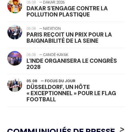
06.08
— DAKAR 2026
DAKAR S'ENGAGE CONTRE LA
POLLUTION PLASTIQUE
06.08
— NATATION
PARIS REÇOIT UN PRIX POUR LA
BAIGNABILITÉ DE LA SEINE
06.08
— CANOË-KAYAK
L'INDE ORGANISERA LE CONGRÈS
2028
05.08
— FOCUS DU JOUR
DÜSSELDORF, UN HÔTE
« EXCEPTIONNEL » POUR LE FLAG
FOOTBALL
05.08
— LUGE
LE RÊVE DE VOIR LA LUGE ALPINE
<
>
COMMUNIQUÉS DE PRESSE
AUX JO « N'EST PAS FINI »