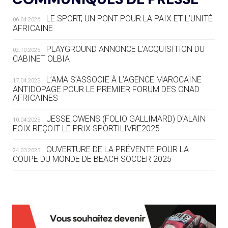
LE SPORT, UN PONT POUR LA PAIX ET L’UNITÉ
06.04.2026
05.08
— TIR À L'ARC
AFRICAINE
DES MONDIAUX À BRISBANE SUR LA
ROUTE DES JO 2032
PLAYGROUND ANNONCE L’ACQUISITION DU
02.10.2025
CABINET OLBIA
05.08
— ALPES FRANÇAISES 2030
LE VILLAGE OLYMPIQUE DES ARAVIS
L’AMA S’ASSOCIE À L’AGENCE MAROCAINE
17.04.2025
SE DESSINE
ANTIDOPAGE POUR LE PREMIER FORUM DES ONAD
AFRICAINES
04.08
— FOCUS DU JOUR
JESSE OWENS (FOLIO GALLIMARD) D’ALAIN
10.04.2025
LE COJOP A TROUVÉ SON VILLAGE
FOIX REÇOIT LE PRIX SPORTILIVRE2025
OLYMPIQUE LYONNAIS
OUVERTURE DE LA PRÉVENTE POUR LA
24.03.2025
COUPE DU MONDE DE BEACH SOCCER 2025
04.08
— ALLEMAGNE
« L'ALLEMAGNE PEUT DÉMONTRER
COMMENT ORGANISER DES JO
RESPONSABLES »
L’AMA FÉLICITE RICHARD POUND ET VALÉRIE
24.03.2025
FOURNEYRON, RÉCOMPENSÉS DE L’ORDRE OLYMPIQUE
L’AMA RECHERCHE DES HÔTES POUR LES
13.03.2025
04.08
— ESCRIME