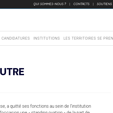
QUI SOMMES-NOUS ?
|
CONTACTS
|
SOUTIENS
CANDIDATURES
INSTITUTIONS
LES TERRITOIRES SE PRE
AUTRE
se, a quitté ses fonctions au sein de l’institution
l’occasion une « standing ovation » de la part de