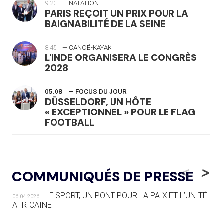
9:20
— NATATION
PARIS REÇOIT UN PRIX POUR LA
BAIGNABILITÉ DE LA SEINE
8:45
— CANOË-KAYAK
L'INDE ORGANISERA LE CONGRÈS
2028
05.08
— FOCUS DU JOUR
DÜSSELDORF, UN HÔTE
« EXCEPTIONNEL » POUR LE FLAG
FOOTBALL
05.08
— LUGE
LE RÊVE DE VOIR LA LUGE ALPINE
<
>
COMMUNIQUÉS DE PRESSE
AUX JO « N'EST PAS FINI »
LE SPORT, UN PONT POUR LA PAIX ET L’UNITÉ
06.04.2026
05.08
— TIR À L'ARC
AFRICAINE
DES MONDIAUX À BRISBANE SUR LA
ROUTE DES JO 2032