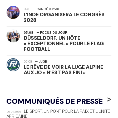
8:45
— CANOË-KAYAK
L'INDE ORGANISERA LE CONGRÈS
2028
05.08
— FOCUS DU JOUR
DÜSSELDORF, UN HÔTE
« EXCEPTIONNEL » POUR LE FLAG
FOOTBALL
05.08
— LUGE
LE RÊVE DE VOIR LA LUGE ALPINE
AUX JO « N'EST PAS FINI »
05.08
— TIR À L'ARC
DES MONDIAUX À BRISBANE SUR LA
<
>
COMMUNIQUÉS DE PRESSE
ROUTE DES JO 2032
LE SPORT, UN PONT POUR LA PAIX ET L’UNITÉ
06.04.2026
05.08
— ALPES FRANÇAISES 2030
AFRICAINE