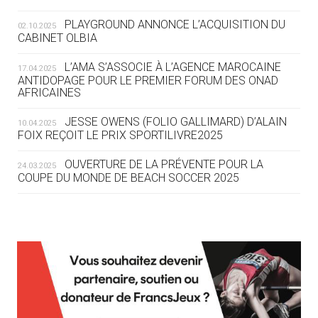
LE VILLAGE OLYMPIQUE DES ARAVIS
SE DESSINE
PLAYGROUND ANNONCE L’ACQUISITION DU
02.10.2025
CABINET OLBIA
04.08
— FOCUS DU JOUR
LE COJOP A TROUVÉ SON VILLAGE
L’AMA S’ASSOCIE À L’AGENCE MAROCAINE
17.04.2025
OLYMPIQUE LYONNAIS
ANTIDOPAGE POUR LE PREMIER FORUM DES ONAD
AFRICAINES
04.08
— ALLEMAGNE
JESSE OWENS (FOLIO GALLIMARD) D’ALAIN
10.04.2025
« L'ALLEMAGNE PEUT DÉMONTRER
FOIX REÇOIT LE PRIX SPORTILIVRE2025
COMMENT ORGANISER DES JO
RESPONSABLES »
OUVERTURE DE LA PRÉVENTE POUR LA
24.03.2025
COUPE DU MONDE DE BEACH SOCCER 2025
04.08
— ESCRIME
LA FIE LANCE LES GRANDES
MANŒUVRES EN VUE DES JO
L’AMA FÉLICITE RICHARD POUND ET VALÉRIE
24.03.2025
FOURNEYRON, RÉCOMPENSÉS DE L’ORDRE OLYMPIQUE
L’AMA RECHERCHE DES HÔTES POUR LES
13.03.2025
04.08
— DAKAR 2026
RÉUNIONS DU CONSEIL DE FONDATION ET DU COMITÉ
DES FRESQUES CÉLÈBRENT LES JOJ
EXÉCUTIF
APPEL À CANDIDATURES DE L’AMA POUR LES
03.08
—