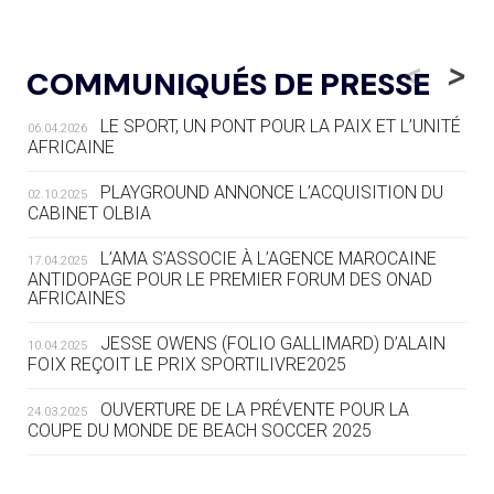
05.08
— LUGE
LE RÊVE DE VOIR LA LUGE ALPINE
<
>
COMMUNIQUÉS DE PRESSE
AUX JO « N'EST PAS FINI »
LE SPORT, UN PONT POUR LA PAIX ET L’UNITÉ
06.04.2026
05.08
— TIR À L'ARC
AFRICAINE
DES MONDIAUX À BRISBANE SUR LA
ROUTE DES JO 2032
PLAYGROUND ANNONCE L’ACQUISITION DU
02.10.2025
CABINET OLBIA
05.08
— ALPES FRANÇAISES 2030
LE VILLAGE OLYMPIQUE DES ARAVIS
L’AMA S’ASSOCIE À L’AGENCE MAROCAINE
17.04.2025
SE DESSINE
ANTIDOPAGE POUR LE PREMIER FORUM DES ONAD
AFRICAINES
04.08
— FOCUS DU JOUR
JESSE OWENS (FOLIO GALLIMARD) D’ALAIN
10.04.2025
LE COJOP A TROUVÉ SON VILLAGE
FOIX REÇOIT LE PRIX SPORTILIVRE2025
OLYMPIQUE LYONNAIS
OUVERTURE DE LA PRÉVENTE POUR LA
24.03.2025
COUPE DU MONDE DE BEACH SOCCER 2025
04.08
— ALLEMAGNE
« L'ALLEMAGNE PEUT DÉMONTRER
COMMENT ORGANISER DES JO