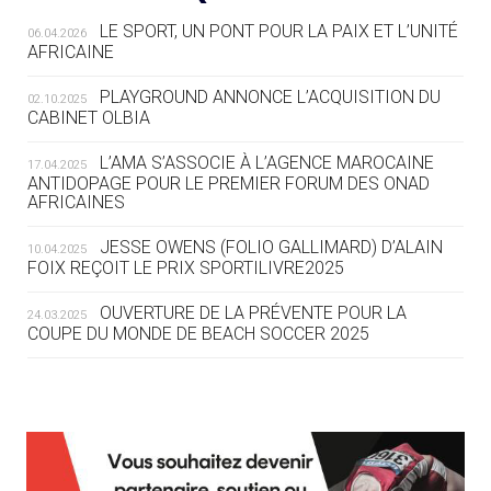
LE SPORT, UN PONT POUR LA PAIX ET L’UNITÉ
06.04.2026
05.08
— TIR À L'ARC
AFRICAINE
DES MONDIAUX À BRISBANE SUR LA
ROUTE DES JO 2032
PLAYGROUND ANNONCE L’ACQUISITION DU
02.10.2025
CABINET OLBIA
05.08
— ALPES FRANÇAISES 2030
LE VILLAGE OLYMPIQUE DES ARAVIS
L’AMA S’ASSOCIE À L’AGENCE MAROCAINE
17.04.2025
SE DESSINE
ANTIDOPAGE POUR LE PREMIER FORUM DES ONAD
AFRICAINES
04.08
— FOCUS DU JOUR
JESSE OWENS (FOLIO GALLIMARD) D’ALAIN
10.04.2025
LE COJOP A TROUVÉ SON VILLAGE
FOIX REÇOIT LE PRIX SPORTILIVRE2025
OLYMPIQUE LYONNAIS
OUVERTURE DE LA PRÉVENTE POUR LA
24.03.2025
COUPE DU MONDE DE BEACH SOCCER 2025
04.08
— ALLEMAGNE
« L'ALLEMAGNE PEUT DÉMONTRER
COMMENT ORGANISER DES JO
RESPONSABLES »
L’AMA FÉLICITE RICHARD POUND ET VALÉRIE
24.03.2025
FOURNEYRON, RÉCOMPENSÉS DE L’ORDRE OLYMPIQUE
L’AMA RECHERCHE DES HÔTES POUR LES
13.03.2025
04.08
— ESCRIME
RÉUNIONS DU CONSEIL DE FONDATION ET DU COMITÉ