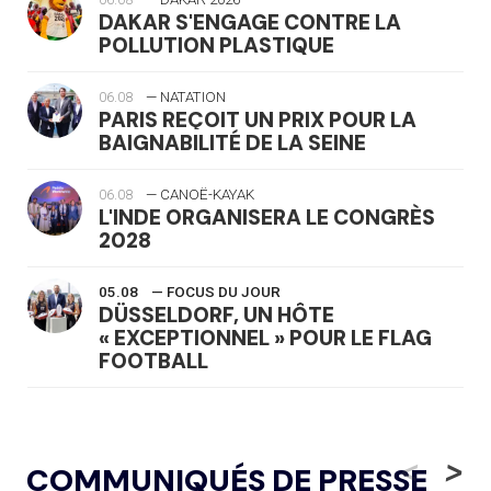
DAKAR S'ENGAGE CONTRE LA
POLLUTION PLASTIQUE
06.08
— NATATION
PARIS REÇOIT UN PRIX POUR LA
BAIGNABILITÉ DE LA SEINE
06.08
— CANOË-KAYAK
L'INDE ORGANISERA LE CONGRÈS
2028
05.08
— FOCUS DU JOUR
DÜSSELDORF, UN HÔTE
« EXCEPTIONNEL » POUR LE FLAG
FOOTBALL
05.08
— LUGE
LE RÊVE DE VOIR LA LUGE ALPINE
<
>
COMMUNIQUÉS DE PRESSE
AUX JO « N'EST PAS FINI »