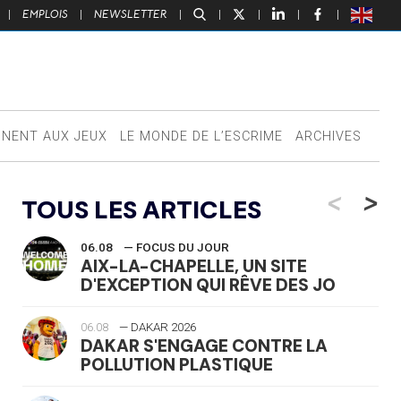
|
EMPLOIS
|
NEWSLETTER
|
|
|
|
|
NNENT AUX JEUX
LE MONDE DE L’ESCRIME
ARCHIVES
<
>
TOUS LES ARTICLES
06.08
— FOCUS DU JOUR
AIX-LA-CHAPELLE, UN SITE
D'EXCEPTION QUI RÊVE DES JO
06.08
— DAKAR 2026
DAKAR S'ENGAGE CONTRE LA
POLLUTION PLASTIQUE