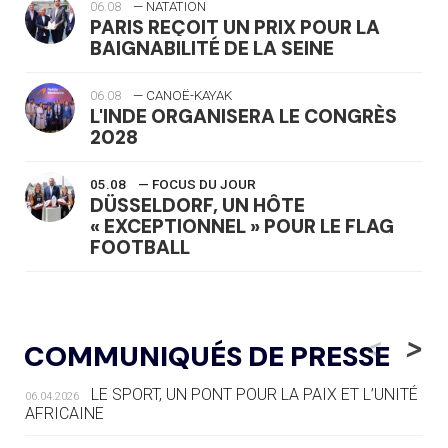
06.08
— NATATION
PARIS REÇOIT UN PRIX POUR LA
BAIGNABILITÉ DE LA SEINE
06.08
— CANOË-KAYAK
L'INDE ORGANISERA LE CONGRÈS
2028
05.08
— FOCUS DU JOUR
DÜSSELDORF, UN HÔTE
« EXCEPTIONNEL » POUR LE FLAG
FOOTBALL
05.08
— LUGE
LE RÊVE DE VOIR LA LUGE ALPINE
<
>
COMMUNIQUÉS DE PRESSE
AUX JO « N'EST PAS FINI »
LE SPORT, UN PONT POUR LA PAIX ET L’UNITÉ
06.04.2026
05.08
— TIR À L'ARC
AFRICAINE
DES MONDIAUX À BRISBANE SUR LA
ROUTE DES JO 2032