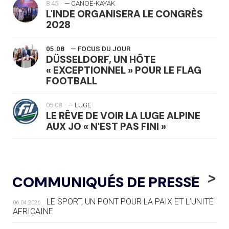
8:45
— CANOË-KAYAK
L'INDE ORGANISERA LE CONGRÈS
2028
05.08
— FOCUS DU JOUR
DÜSSELDORF, UN HÔTE
« EXCEPTIONNEL » POUR LE FLAG
FOOTBALL
05.08
— LUGE
LE RÊVE DE VOIR LA LUGE ALPINE
AUX JO « N'EST PAS FINI »
05.08
— TIR À L'ARC
DES MONDIAUX À BRISBANE SUR LA
<
>
COMMUNIQUÉS DE PRESSE
ROUTE DES JO 2032
LE SPORT, UN PONT POUR LA PAIX ET L’UNITÉ
06.04.2026
05.08
— ALPES FRANÇAISES 2030
AFRICAINE
LE VILLAGE OLYMPIQUE DES ARAVIS
SE DESSINE