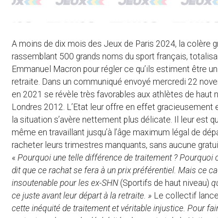
A moins de dix mois des Jeux de Paris 2024, la colère g
rassemblant 500 grands noms du sport français, totalisan
Emmanuel Macron pour régler ce qu’ils estiment être un tr
retraite. Dans un communiqué envoyé mercredi 22 novemb
en 2021 se révèle très favorables aux athlètes de haut
Londres 2012. L’Etat leur offre en effet gracieusement e
la situation s’avère nettement plus délicate. Il leur est
même en travaillant jusqu’à l’âge maximum légal de départ
racheter leurs trimestres manquants, sans aucune gratu
«
Pourquoi une telle différence de traitement ? Pourquoi 
dit que ce rachat se fera à un prix préférentiel. Mais ce 
insoutenable pour les ex-SHN
(Sportifs de haut niveau)
q
ce juste avant leur départ à la retraite. »
Le collectif lanc
cette inéquité de traitement et véritable injustice. Pour f