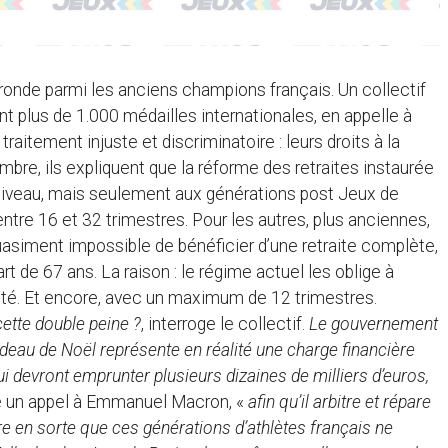
ronde parmi les anciens champions français. Un collectif
t plus de 1.000 médailles internationales, en appelle à
aitement injuste et discriminatoire : leurs droits à la
re, ils expliquent que la réforme des retraites instaurée
 niveau, mais seulement aux générations post Jeux de
ntre 16 et 32 trimestres. Pour les autres, plus anciennes,
 quasiment impossible de bénéficier d’une retraite complète,
 de 67 ans. La raison : le régime actuel les oblige à
ité. Et encore, avec un maximum de 12 trimestres.
cette double peine ?
, interroge le collectif.
Le gouvernement
cadeau de Noël représente en réalité une charge financière
ui devront emprunter plusieurs dizaines de milliers d’euros,
e un appel à Emmanuel Macron, «
afin qu’il arbitre et répare
aire en sorte que ces générations d’athlètes français ne